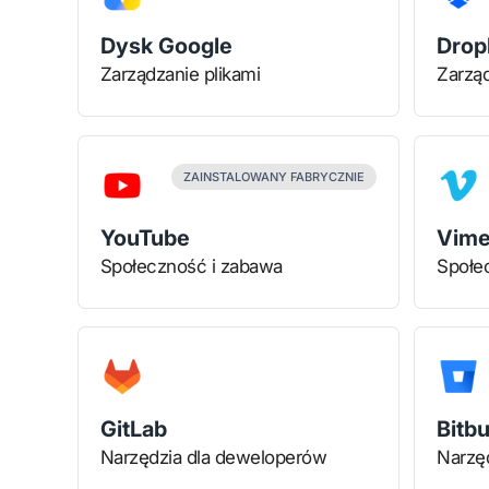
Dysk Google
Drop
Zarządzanie plikami
Zarząd
ZAINSTALOWANY FABRYCZNIE
YouTube
Vim
Społeczność i zabawa
Społe
GitLab
Bitb
Narzędzia dla deweloperów
Narzę