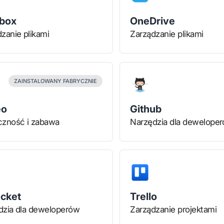
box
OneDrive
zanie plikami
Zarządzanie plikami
ZAINSTALOWANY FABRYCZNIE
eo
Github
czność i zabawa
Narzędzia dla dewelope
ucket
Trello
dzia dla deweloperów
Zarządzanie projektami