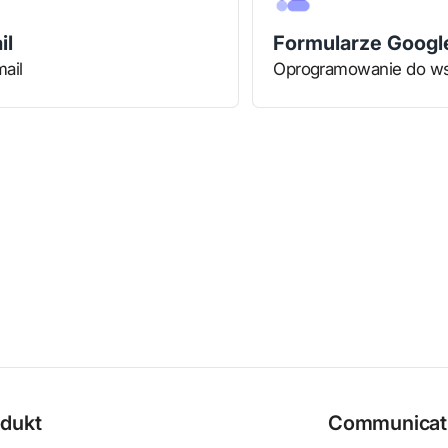
il
Formularze Googl
ail
Oprogramowanie do ws
dukt
Communicati