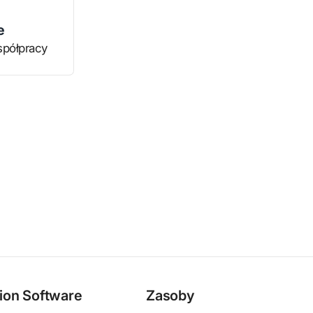
e
półpracy
on Software
Zasoby