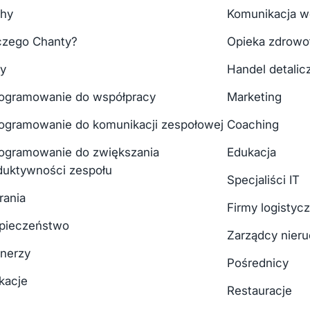
hy
Komunikacja w
czego Chanty?
Opieka zdrowo
y
Handel detalic
ogramowanie do współpracy
Marketing
ogramowanie do komunikacji zespołowej
Coaching
ogramowanie do zwiększania
Edukacja
duktywności zespołu
Specjaliści IT
rania
Firmy logistyc
pieczeństwo
Zarządcy nier
tnerzy
Pośrednicy
kacje
Restauracje