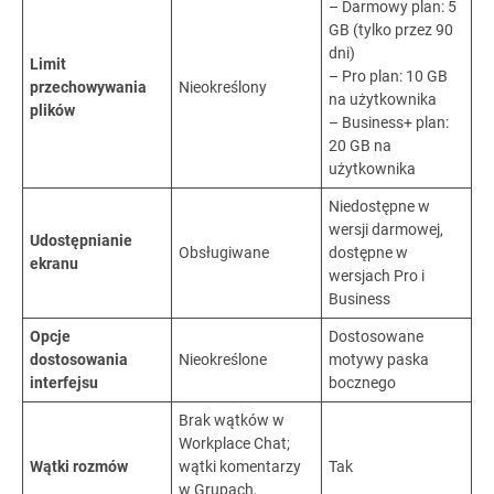
–
Darmowy plan: 5
GB (tylko przez 90
dni)
Limit
– Pro plan: 10 GB
przechowywania
Nieokreślony
na użytkownika
plików
– Business+ plan:
20 GB na
użytkownika
Niedostępne w
wersji darmowej,
Udostępnianie
Obsługiwane
dostępne w
ekranu
wersjach Pro i
Business
Opcje
Dostosowane
dostosowania
Nieokreślone
motywy paska
interfejsu
bocznego
Brak wątków w
Workplace Chat;
Wątki rozmów
wątki komentarzy
Tak
w Grupach,