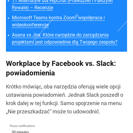
11 Alternatyw dla HipChat (Prawdziwi i Fałszywi
Rywale) – Recenzje
Microsoft Teams kontra Zoom: współpraca i
wideokonferencje
Asana vs Jira: Które narzędzie do zarządzania
projektami jest odpowiednie dla Twojego zespołu?
Workplace by Facebook vs. Slack:
powiadomienia
Krótko mówiąc, oba narzędzia oferują wiele opcji
ustawiania powiadomień. Jednak Slack poszedł o
krok dalej w tej funkcji. Samo spojrzenie na menu
„Nie przeszkadzać” może to udowodnić.