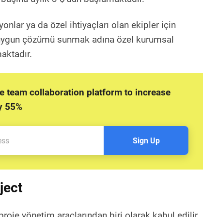
onlar ya da özel ihtiyaçları olan ekipler için
 uygun çözümü sunmak adına özel kurumsal
aktadır.
ne team collaboration platform to increase
by 55%
Sign Up
ject
proje yönetim araçlarından biri olarak kabul edilir