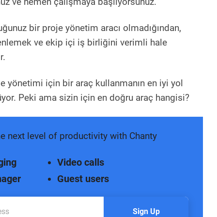
unuz ve hemen çalışmaya başlıyorsunuz.
ğunuz bir proje yönetim aracı olmadığından,
lemek ve ekip içi iş birliğini verimli hale
r.
oje yönetimi için bir araç kullanmanın en iyi yol
yor. Peki ama sizin için en doğru araç hangisi?
e next level of productivity with Chanty
ging
Video calls
nager
Guest users
Sign Up