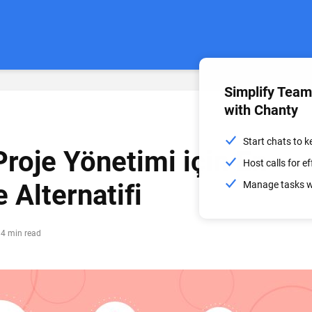
Simplify Tea
with Chanty
Start chats to 
Proje Yönetimi için En
Host calls for 
e Alternatifi
Manage tasks wi
4 min read