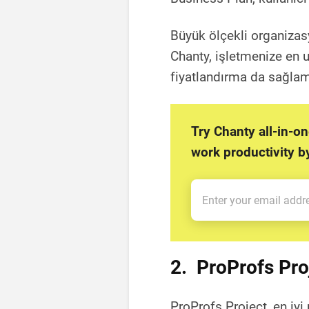
Büyük ölçekli organizasy
Chanty, işletmenize en
fiyatlandırma da sağlam
Try Chanty all-in-o
work productivity 
2. ProProfs Pro
ProProfs Project, en iyi 