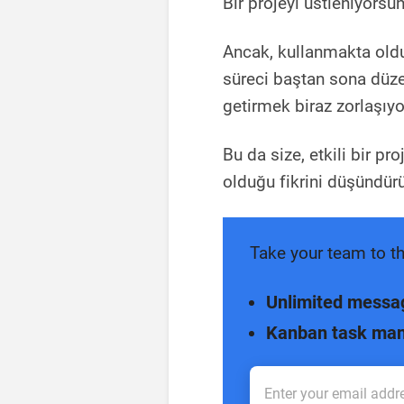
Bir projeyi üstleniyors
Ancak, kullanmakta oldu
süreci baştan sona düzen
getirmek biraz zorlaşıyo
Bu da size, etkili bir pr
olduğu fikrini düşündürü
Take your team to th
Unlimited messa
Kanban task ma