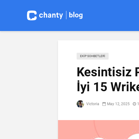
blog
EKIP SOHBETLERI
Kesintisiz 
İyi 15 Wrik
Victoria
May 12, 2025
1