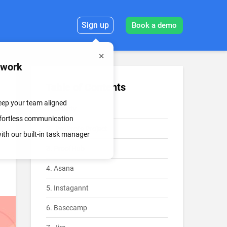
Sign up
Book a demo
mwork
Table of Contents
keep your team aligned
1. Chanty
effortless communication
2. ProProfs Project
th our built-in task manager
3. ProofHub
4. Asana
5. Instagannt
6. Basecamp