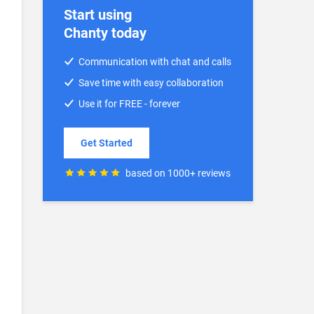
Start using
Chanty today
Communication with chat and calls
Save time with easy collaboration
Use it for FREE - forever
Get Started
based on 1000+ reviews