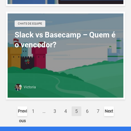
CHATS DE EQUIPE
Slack vs Basecamp – Quem é
o vencedor?
Victoria
1
…
3
4
5
6
7
Previ
Next
ous