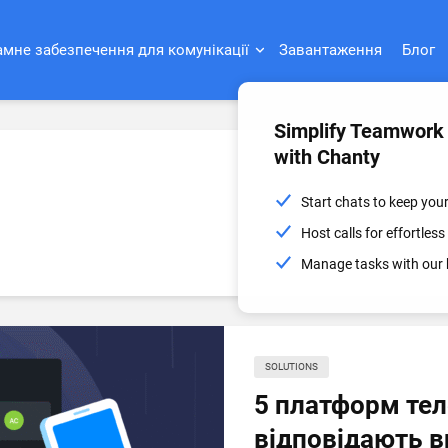
мне забезпечення для комунікації
Завантаження
Блог
Simplify Teamwork
with Chanty
Start chats to keep you
Host calls for effortle
Manage tasks with our 
SOLUTIONS
5 платформ те
відповідають в