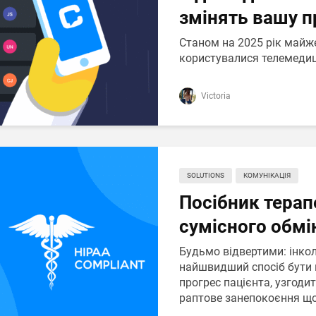
змінять вашу п
Станом на 2025 рік майже
користувалися телемедиц
Victoria
SOLUTIONS
КОМУНІКАЦІЯ
Посібник терап
сумісного обм
Будьмо відвертими: інко
найшвидший спосіб бути 
прогрес пацієнта, узгодит
раптове занепокоєння щод