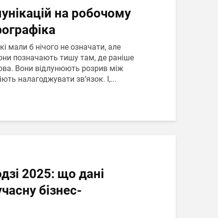
унікацій на робочому
фографіка
які мали б нічого не означати, але
Вони позначають тишу там, де раніше
ва. Вони відлунюють розрив між
ють налагоджувати зв’язок. І,...
дзі 2025: що дані
часну бізнес-