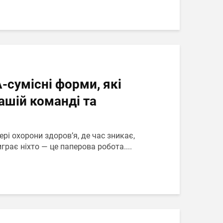
-сумісні форми, які
шій команді та
ері охорони здоров’я, де час зникає,
грає ніхто — це паперова робота....