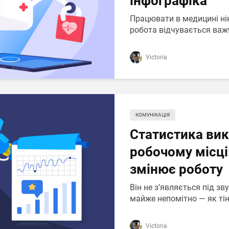
інфографіка
Працювати в медицині нік
робота відчувається важчо
Victoria
КОМУНІКАЦІЯ
Статистика вик
робочому місці
змінює роботу
Він не з’являється під з
майже непомітно — як тінь
Victoria