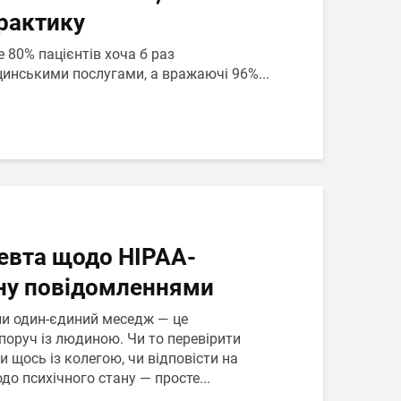
рактику
 80% пацієнтів хоча б раз
инськими послугами, а вражаючі 96%...
евта щодо HIPAA-
іну повідомленнями
ли один-єдиний меседж — це
поруч із людиною. Чи то перевірити
и щось із колегою, чи відповісти на
о психічного стану — просте...