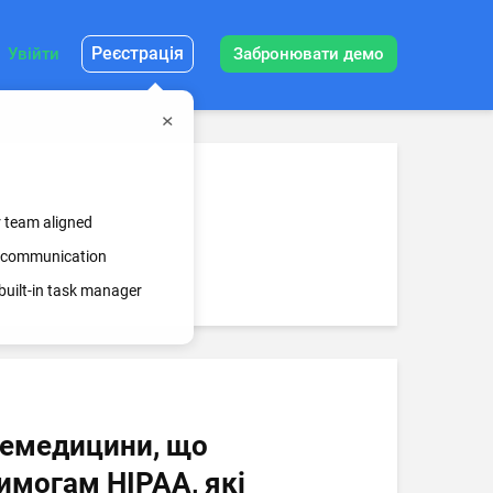
Реєстрація
Увійти
Забронювати демо
r team aligned
ss communication
built-in task manager
лемедицини, що
имогам HIPAA, які