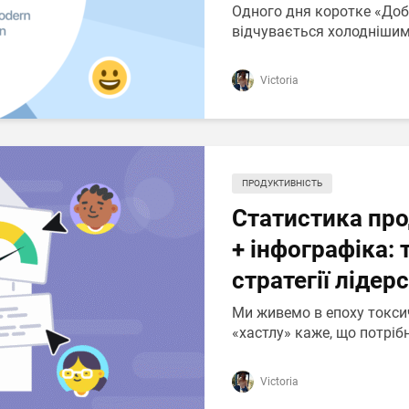
Одного дня коротке «Доб
відчувається холоднішим 
Victoria
ПРОДУКТИВНІСТЬ
Статистика про
+ інфографіка: 
стратегії лідер
Ми живемо в епоху токси
«хастлу» каже, що потрібн
Victoria