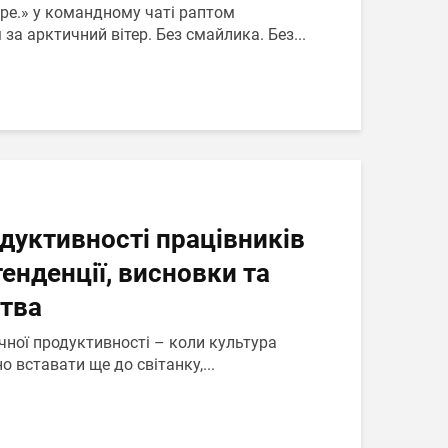
ре.» у командному чаті раптом
за арктичний вітер. Без смайлика. Без...
дуктивності працівників
тенденції, висновки та
ства
чної продуктивності – коли культура
о вставати ще до світанку,...