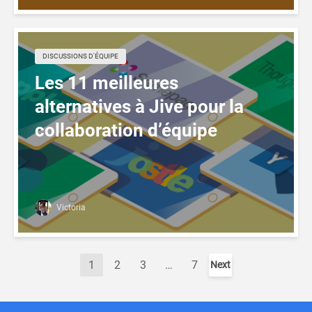
DISCUSSIONS D'ÉQUIPE
Les 11 meilleures
alternatives à Jive pour la
collaboration d’équipe
Victoria
1
2
3
…
7
Next