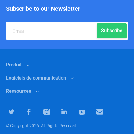
Subscribe to our Newsletter
Subscribe
Produit
Logiciels de communication
Fonctionnalités
Ressources
Pourquoi choisir Chanty ?
Logiciel de communication d’équipe
Tarification
Retail
Centre d’Assistance
Logiciel de collaboration d’équipe
Marketing
Blog
© Copyright 2026. All Rights Reserved .
Logiciel d’équipe de productivité
Coaching
Communauté