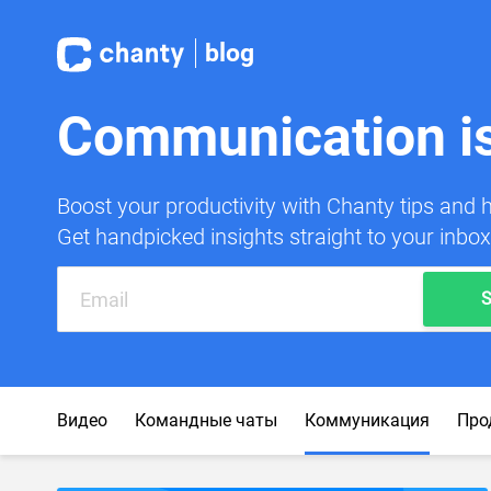
blog
Communication is 
Boost your productivity with Chanty tips and 
Get handpicked insights straight to your inbo
S
Видео
Командные чаты
Коммуникация
Про