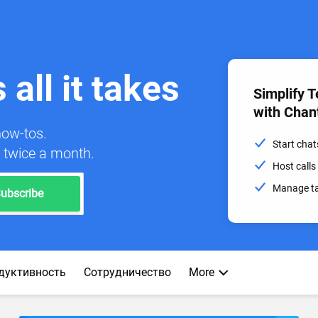
all it takes
Simplify 
with Chan
how-tos.
Start chat
x twice a month.
Host calls
Manage ta
ubscribe
дуктивность
Сотрудничество
More