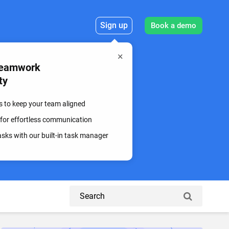
Sign up
Book a demo
Teamwork
ty
s to keep your team aligned
 for effortless communication
sks with our built-in task manager