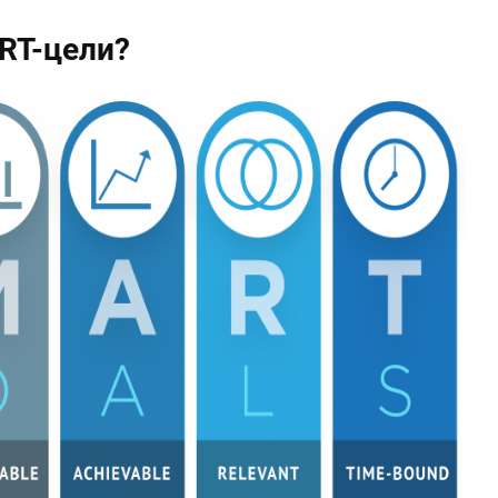
RT-цели?