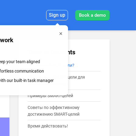
Sign up
Book a demo
mwork
Table of Contents
keep your team aligned
Что такое SMART-цели?
effortless communication
Как ставить SMART-цели для
th our built-in task manager
удалённых команд?
Примеры SMART-целей
Советы по эффективному
достижению SMART-целей
Время действовать!