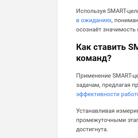
Используя SMART-цел
в ожиданиях
, пониман
осознаёт значимость
Как ставить S
команд?
Применение SMART-цел
задачам, предлагая 
эффективности рабо
Устанавливая измери
промежуточными этапа
достигнута.