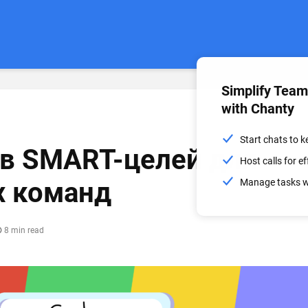
Simplify Tea
with Chanty
Start chats to 
в SMART-целей для
Host calls for 
х команд
Manage tasks wi
8 min read