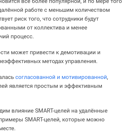
новится всё более популярной, и по мере того
удалённой работе с меньшим количеством
вует риск того, что сотрудники будут
рванными от коллектива и менее
чий процесс.
сти может привести к демотивации и
неэффективных методах управления.
алась
согласованной и мотивированной
,
лей является простым и эффективным
удим влияние SMART-целей на удалённые
примеры SMART-целей, которые можно
месте.