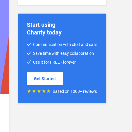
Start using
Chanty today
Communication with chat and calls
Save time with easy collaboration
Use it for FREE - forever
Get Started
based on 1000+ reviews