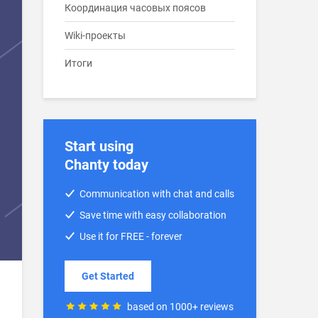
Координация часовых поясов
Wiki-проекты
Итоги
Start using
Chanty today
Communication with chat and calls
Save time with easy collaboration
Use it for FREE - forever
Get Started
based on 1000+ reviews