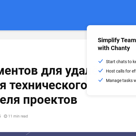
Simplify Tea
with Chanty
Start chats to 
ментов для удалённой
Host calls for 
я технического
Manage tasks wi
еля проектов
5
11 min read