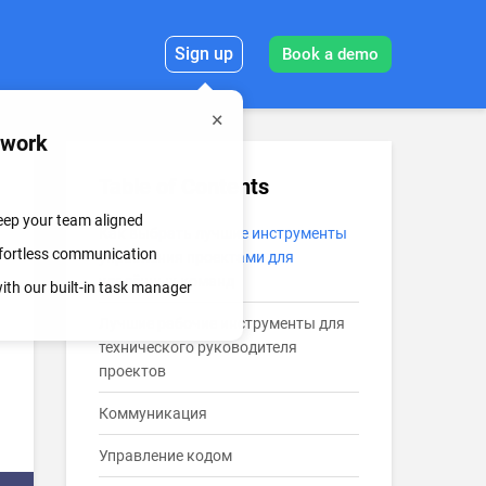
Sign up
Book a demo
mwork
Table of Contents
keep your team aligned
Как выбрать лучшие инструменты
effortless communication
управления проектами для
удалённых команд
th our built-in task manager
Лучшие рабочие инструменты для
технического руководителя
проектов
Коммуникация
Управление кодом