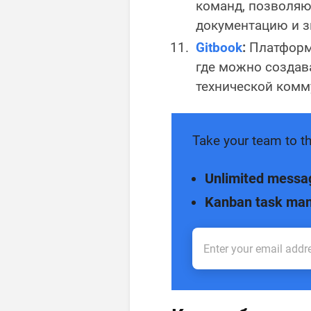
команд, позволяю
документацию и з
Gitbook
:
Платформа
где можно создав
технической комм
Take your team to th
Unlimited messa
Kanban task ma