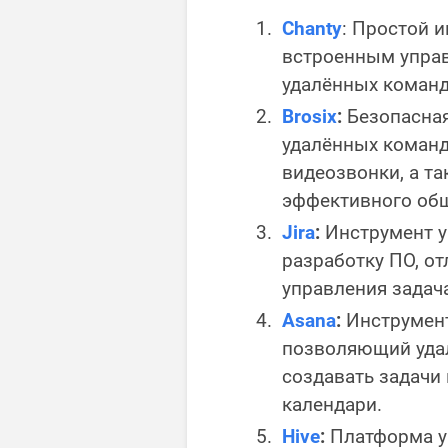
Chanty
: Простой 
встроенным управ
удалённых команд
Brosix
:
Безопасная
удалённых команд
видеозвонки, а т
эффективного об
Jira
:
Инструмент у
разработку ПО, от
управления задача
Asana
:
Инструмент
позволяющий уда
создавать задачи
календари.
Hive
:
Платформа у