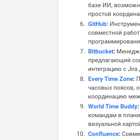
базе ИИ, возможн
простой координа
GitHub
:
Инструмент
совместной рабо
программировани
Bitbucket
:
Менедже
предлагающий сов
интеграцию с Jira
Every Time Zone
:
П
часовых поясов, 
координацию меж
World Time Buddy
:
командам в плани
визуальной карто
Confluence
:
Совмес