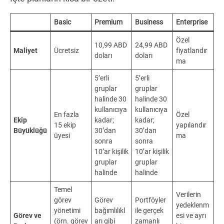
Basic
Premium
Business
Enterprise
Özel
10,99 ABD
24,99 ABD
Maliyet
Ücretsiz
fiyatlandır
doları
doları
ma
5’erli
5’erli
gruplar
gruplar
halinde 30
halinde 30
kullanıcıya
kullanıcıya
En fazla
Özel
Ekip
kadar;
kadar;
15 ekip
yapılandır
Büyüklüğü
30’dan
30’dan
üyesi
ma
sonra
sonra
10’ar kişilik
10’ar kişilik
gruplar
gruplar
halinde
halinde
Temel
Verilerin
görev
Görev
Portföyler
yedeklenm
yönetimi
bağımlılıkl
ile gerçek
Görev ve
esi ve ayrı
(örn. görev
arı gibi
zamanlı