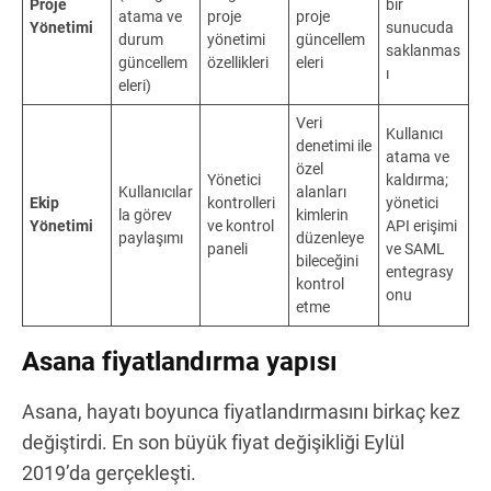
Proje
bir
atama ve
proje
proje
Yönetimi
sunucuda
durum
yönetimi
güncellem
saklanmas
güncellem
özellikleri
eleri
ı
eleri)
Veri
Kullanıcı
denetimi ile
atama ve
özel
Yönetici
kaldırma;
Kullanıcılar
alanları
Ekip
kontrolleri
yönetici
la görev
kimlerin
Yönetimi
ve kontrol
API erişimi
paylaşımı
düzenleye
paneli
ve SAML
bileceğini
entegrasy
kontrol
onu
etme
Asana fiyatlandırma yapısı
Asana, hayatı boyunca fiyatlandırmasını birkaç kez
değiştirdi. En son büyük fiyat değişikliği Eylül
2019’da gerçekleşti.