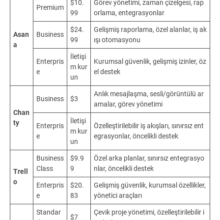
$10.
Görev yönetimi, zaman çizelgesi, rap
Premium
99
orlama, entegrasyonlar
$24.
Gelişmiş raporlama, özel alanlar, iş ak
Asan
Business
99
ışı otomasyonu
a
İletişi
Enterpris
Kurumsal güvenlik, gelişmiş izinler, öz
m kur
e
el destek
un
Anlık mesajlaşma, sesli/görüntülü ar
Business
$3
amalar, görev yönetimi
Chan
İletişi
ty
Enterpris
Özelleştirilebilir iş akışları, sınırsız ent
m kur
e
egrasyonlar, öncelikli destek
un
Business
$9.9
Özel arka planlar, sınırsız entegrasyo
Class
9
nlar, öncelikli destek
Trell
o
Enterpris
$20.
Gelişmiş güvenlik, kurumsal özellikler,
e
83
yönetici araçları
Standar
Çevik proje yönetimi, özelleştirilebilir i
$7