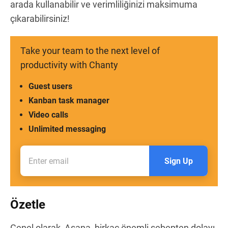
arada kullanabilir ve verimliliğinizi maksimuma
çıkarabilirsiniz!
Take your team to the next level of
productivity with Chanty
Guest users
Kanban task manager
Video calls
Unlimited messaging
Sign Up
Özetle
Genel olarak, Asana, birkaç önemli sebepten dolayı