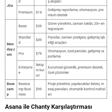
d
ş akışları
Jira
Gelişmiş raporlama, otomasyon, pre
Premium
$14
mium destek
Görev yönetimi, zaman takibi, 20+ en
Basic
$39
tegrasyon
Standar
Panolar, zaman çizelgesi, gelişmiş işb
$49
d
irliği araçları
Mon
day.c
Otomasyon, özel panolar, gelişmiş ra
Pro
$79
om
porlama
İletişi
Enterpris
Kurumsal güvenlik, premium destek,
m kur
e
özel çözümler
un
Base
Baseca
Proje yönetimi, yapılacaklar listesi, m
cam
mp Busi
$99
esaj panoları, otomatik kontrol noktal
p
ness
arı
Asana ile Chanty Karşılaştırması