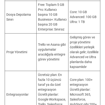
Free: Toplam 5 GB
Pro: Kullanıcı
Core: 10 GB
Dosya Depolama
başına 10 GB
Advanced: 100 GB
Sınırı
Business+: Kullanıcı
Ultra: 1 TB
başına 20 GB
Enterprise: Sınırsız
Gelişmiş görev ve
proje yönetimi
Trello ve Asana gibi
özellikleri yerleşik
uygulamalar
Proje Yönetimi
olarak gelir; özellikle
aracılığıyla entegre
Advanced ve Ultra
görev yönetimi
planlarda daha
kapsamlıdır
Ücretsiz plan: En
fazla 10 üçüncü
Core plan: 100+
taraf ya da özel
entegrasyon
entegrasyon
Ücretli planlar:
Entegrasyonlar
Ücretli planlar:
Microsoft 365,
Google Workspace,
Salesforce,
Trello, Salesforce
HubSpot gibi 200+