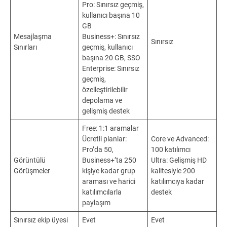
Pro: Sınırsız geçmiş,
kullanıcı başına 10
GB
Mesajlaşma
Business+: Sınırsız
Sınırsız
Sınırları
geçmiş, kullanıcı
başına 20 GB, SSO
Enterprise: Sınırsız
geçmiş,
özelleştirilebilir
depolama ve
gelişmiş destek
Free: 1:1 aramalar
Ücretli planlar:
Core ve Advanced:
Pro’da 50,
100 katılımcı
Görüntülü
Business+’ta 250
Ultra: Gelişmiş HD
Görüşmeler
kişiye kadar grup
kalitesiyle 200
araması ve harici
katılımcıya kadar
katılımcılarla
destek
paylaşım
Sınırsız ekip üyesi
Evet
Evet