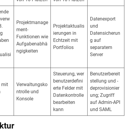
ende
verw
Datenexport
Projektmanage
B.
Projektaktualis
und
ment-
ng
ierungen in
Datensicherun
Funktionen wie
aben
Echtzeit mit
g auf
Aufgabenabhä
Portfolios
separatem
ngigkeiten
ualisi
Server
Steuerung, wer
Benutzerbereit
benutzerdefini
stellung und -
 mit
Verwaltungsko
erte Felder mit
deprovisionier
n
ntrolle und
Datenkontrolle
ung; Zugriff
Konsole
bearbeiten
auf Admin-API
kann
und SAML
ktur