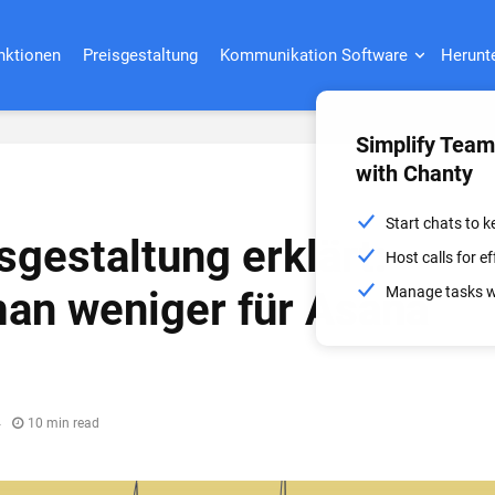
nktionen
Preisgestaltung
Kommunikation Software
Herunt
Simplify Tea
with Chanty
Start chats to 
sgestaltung erklärt:
Host calls for 
Manage tasks wi
an weniger für Asana
4
10 min read