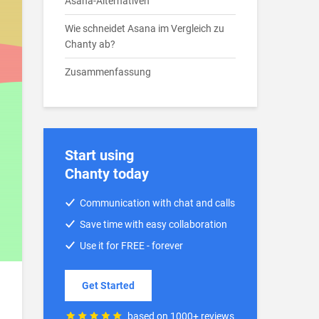
Asana-Alternativen
Wie schneidet Asana im Vergleich zu
Chanty ab?
Zusammenfassung
Start using
Chanty today
Communication with chat and calls
Save time with easy collaboration
Use it for FREE - forever
Get Started
based on 1000+ reviews