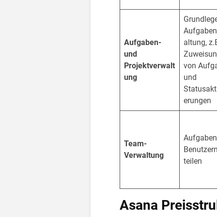
Grundleg
Aufgaben
Aufgaben-
altung, z.
und
Zuweisu
Projektverwalt
von Aufg
ung
und
Statusakt
erungen
Aufgaben
Team-
Benutzer
Verwaltung
teilen
Asana Preisstru