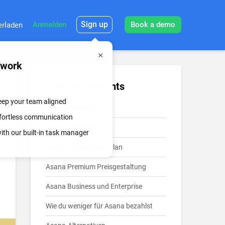
Sign up
Anmelden
Book a demo
erladen
mwork
Table of Contents
keep your team aligned
Asana Preispläne
effortless communication
Asana Preisstruktur
th our built-in task manager
Asanas kostenloser Plan
Asana Premium Preisgestaltung
Asana Business und Enterprise
Wie du weniger für Asana bezahlst