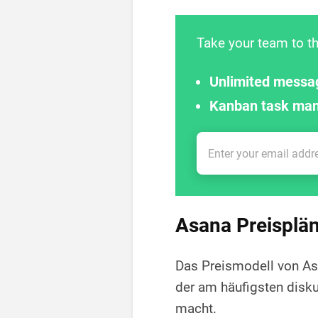
Take your team to th
Unlimited messa
Kanban task ma
Asana Preisplä
Das Preismodell von As
der am häufigsten dis
macht.