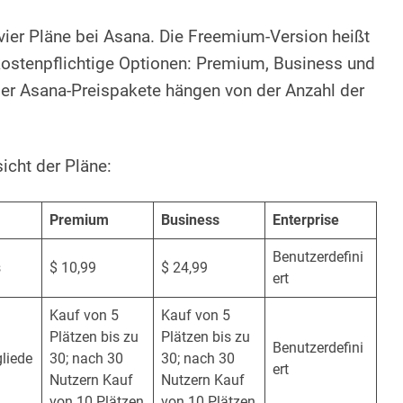
 vier Pläne bei Asana. Die Freemium-Version heißt
 kostenpflichtige Optionen: Premium, Business und
der Asana-Preispakete hängen von der Anzahl der
sicht der Pläne:
Premium
Business
Enterprise
Benutzerdefini
s
$ 10,99
$ 24,99
ert
Kauf von 5
Kauf von 5
Plätzen bis zu
Plätzen bis zu
Benutzerdefini
liede
30; nach 30
30; nach 30
ert
Nutzern Kauf
Nutzern Kauf
von 10 Plätzen
von 10 Plätzen