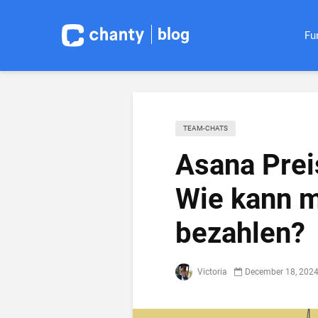
blog
Fu
TEAM-CHATS
Asana Prei
Wie kann m
bezahlen?
Victoria
December 18, 202