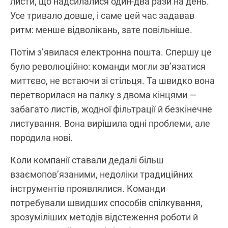
листи, що надсилалися один‑два рази на день.
Усе тривало довше, і саме цей час задавав
ритм: менше відволікань, зате повільніше.
Потім з’явилася електронна пошта. Спершу це
було революційно: команди могли зв’язатися
миттєво, не встаючи зі стільця. Та швидко вона
перетворилася на палку з двома кінцями —
забагато листів, жодної фільтрації й безкінечне
листування. Вона вирішила одні проблеми, але
породила нові.
Коли компанії ставали дедалі більш
взаємопов’язаними, недоліки традиційних
інструментів проявлялися. Команди
потребували швидших способів спілкування,
зрозуміліших методів відстеження роботи й