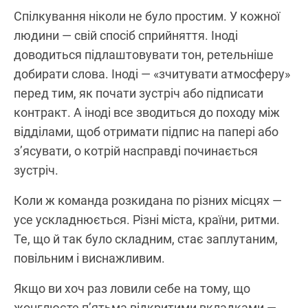
Спілкування ніколи не було простим. У кожної
людини — свій спосіб сприйняття. Іноді
доводиться підлаштовувати тон, ретельніше
добирати слова. Іноді — «зчитувати атмосферу»
перед тим, як почати зустріч або підписати
контракт. А іноді все зводиться до походу між
відділами, щоб отримати підпис на папері або
з’ясувати, о котрій насправді починається
зустріч.
Коли ж команда розкидана по різних місцях —
усе ускладнюється. Різні міста, країни, ритми.
Те, що й так було складним, стає заплутаним,
повільним і виснажливим.
Якщо ви хоч раз ловили себе на тому, що
жонглюєте п’ятьма відкритими вкладками —