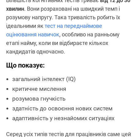
Більшість когнітивних тестів триває
від 12 до 30
хвилин
. Вони розраховані на швидкий темп і
розумову напругу. Така тривалість робить їх
ідеальними як
тест на переднаймове
оцінювання навичок
, особливо на ранньому
етапі найму, коли ви відбираєте кількох
кандидатів одночасно.
Що показує:
загальний інтелект (IQ)
критичне мислення
розумова гнучкість
здатність до освоєння нових систем
адаптивність у незнайомих ситуаціях
Серед усіх типів тестів для працівників саме цей