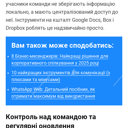
учасники команди не зберігають інформацію
локально, а мають централізований доступ до
неї. Інструменти на кшталт Google Docs, Box і
Dropbox роблять це надзвичайно просто.
Вам також може сподобатись:
8 Бізнес-месенджерів: Найкращі рішення для
корпоративного спілкування у 2025 році
10 найкращих інструментів для комунікації (з
плюсами та мінусами)
WhatsApp Web: Детальний посібник, як
отримати максимум від використання
Контроль над командою та
регулярні оновлення