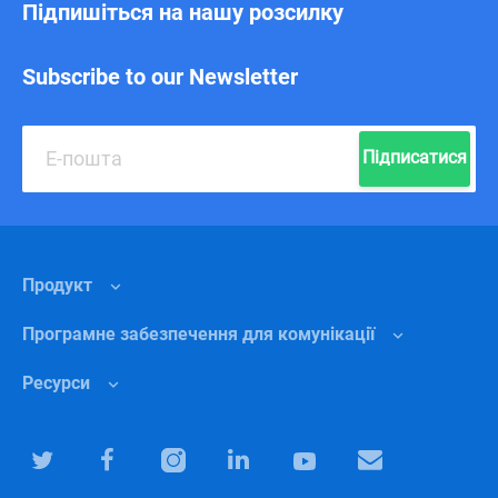
Підпишіться на нашу розсилку
Subscribe to our Newsletter
Підписатися
Продукт
Програмне забезпечення для комунікації
Функції
Ресурси
Чому Чанті?
Внутрішня комунікація
Ціни
Роздрібна торгівля
Центр підтримки
Програмне забезпечення для командної співпраці
Маркетинг
Блог