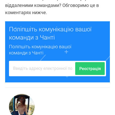
віддаленими командами? Обговоримо це в
коментарях нижче.
Поліпшіть комунікацію вашої
команди з Чанті
Поліпшіть комунікацію вашої
команди з Чанті
Реєстрація