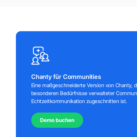
Chanty für Communities
Eine maßgeschneiderte Version von Chanty, die
besonderen Bedürfnisse verwalteter Communi
Echtzeitkommunikation zugeschnitten ist.
Demo buchen