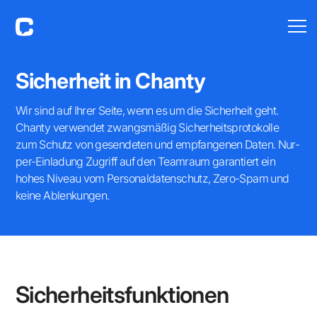
Sicherheit in Chanty
Wir sind auf Ihrer Seite, wenn es um die Sicherheit geht.
Chanty verwendet zwangsmäßig Sicherheitsprotokolle
zum Schutz von gesendeten und empfangenen Daten. Nur-
per-Einladung Zugriff auf den Teamraum garantiert ein
hohes Niveau vom Personaldatenschutz, Zero-Spam und
keine Ablenkungen.
Sicherheitsfunktionen