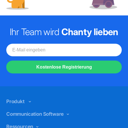
Ihr Team wird
Chanty lieben
Kostenlose Registrierung
Produkt
Funktionen
Communication Software
Warum Chanty?
Interne Kommunikation
Ressourcen