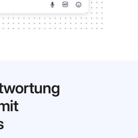
twortung
mit
s