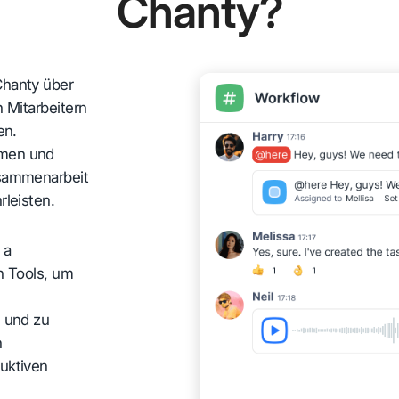
Chanty?
Chanty über
 Mitarbeitern
en.
hmen und
usammenarbeit
leisten.
r a
n Tools, um
 und zu
n
uktiven