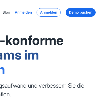
Blog
Anmelden
Anmelden
Demo buchen
A-konforme
ams im
n
ungsaufwand und verbessern Sie die
tion.