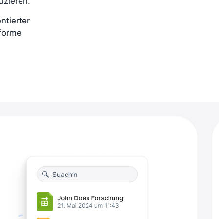
uzieren.
ntierter
nforme