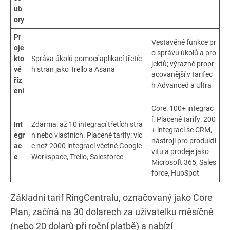
ub
ory
Pr
Vestavěné funkce pr
oje
o správu úkolů a pro
kto
Správa úkolů pomocí aplikací třetíc
jektů; výrazně propr
vé
h stran jako Trello a Asana
acovanější v tarifec
říz
h Advanced a Ultra
ení
Core: 100+ integrac
í. Placené tarify: 200
Int
Zdarma: až 10 integrací třetích stra
+ integrací se CRM,
egr
n nebo vlastních. Placené tarify: víc
nástroji pro produkti
ac
e než 2000 integrací včetně Google
vitu a prodeje jako
e
Workspace, Trello, Salesforce
Microsoft 365, Sales
force, HubSpot
Základní tarif RingCentralu, označovaný jako Core
Plan, začíná na 30 dolarech za uživatelku měsíčně
(nebo 20 dolarů při roční platbě) a nabízí