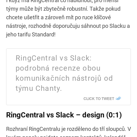
I když má RingCentral co nabídnout, pro menší
týmy může být zbytečně robustní. Takže pokud
chcete ušetřit a zároveň mít po ruce klíčové
nástroje, rozhodně doporučuju sáhnout po Slacku a
jeho tarifu Standard!
RingCentral vs Slack:
podrobná recenze obou
komunikačních nástrojů od
týmu Chanty.
CLICK TO TWEET
RingCentral vs Slack – design (0:1)
Rozhraní RingCentralu je rozděleno do tří sloupců. V