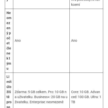
kcemi
Ne
om
ez
en
ý p
oč
Ano
Ano
et
čle
ne
k t
ým
u
Li
mit
úlo
žiš
Zdarma: 5 GB celkem. Pro: 10 GB n
Core: 10 GB. Advan
tě
a uživatelku. Business+: 20 GB na u
ced: 100 GB. Ultra: 1
pro
živatelku. Enterprise: neomezeně
TB
so