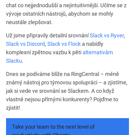
chat co nejjednodušší a nejintuitivnější. Učíme se z
vývoje ostatních nástrojů, abychom se mohly
neustále zlepšovat.
Už jsme připravily detailní srovnání
Slack vs Ryver
,
Slack vs Discord
,
Slack vs Flock
a nabídly
komplexní zpětnou vazbu k pěti
alternativám
Slacku
.
Dnes se podíváme blíže na RingCentral – méně
známý nástroj pro týmovou spolupráci – a zjistíme,
jak si vede ve srovnání se Slackem. A co když
vlastně nejsou přímými konkurenty? Pojďme to
zjistit!
Take your team to the next level of