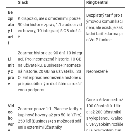
Slack
RingCentral
Be
Bezplatný tarif pro t
zpl
K dispozici, ale s omezeními: pouze
ýmovou komunikaci
atn
90 dní historie zpráv, 1:1 audio a vid
není, ale existuje zák
ý t
eo hovory, 10 integrací, 5 GB úložišt
ladní tarif zdarma pr
ari
ě
o VoIP funkce
f
Zdarma: historie za 90 dní, 10 integr
Li
ací. Pro: neomezená historie, 10 GB
mit
na uživatelku. Business+: neomeze
y z
ná historie, 20 GB na uživatelku, SS
Neomezeně
prá
O. Enterprise: neomezená historie s
v
přizpůsobitelným úložištěm a rozšíř
enou podporou.
Core a Advanced: až
Vid
100 účastníků. Ultr
Zdarma: pouze 1:1. Placené tarify: s
eo
a: až 200 účastníků
kupinové hovory až pro 50 lidí (Pro),
ho
s vylepšenou kvalito
250 lidí (Business+) s možností sdíl
vor
u ve vysokém rozliše
ení s externími účastníky
y
ní a pokročilými fun