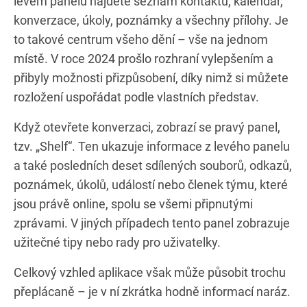
levém panelu najdete seznam kontaktů, kalendář,
konverzace, úkoly, poznámky a všechny přílohy. Je
to takové centrum všeho dění – vše na jednom
místě. V roce 2024 prošlo rozhraní vylepšením a
přibyly možnosti přizpůsobení, díky nimž si můžete
rozložení uspořádat podle vlastních představ.
Když otevřete konverzaci, zobrazí se pravý panel,
tzv. „Shelf“. Ten ukazuje informace z levého panelu
a také posledních deset sdílených souborů, odkazů,
poznámek, úkolů, událostí nebo členek týmu, které
jsou právě online, spolu se všemi připnutými
zprávami. V jiných případech tento panel zobrazuje
užitečné tipy nebo rady pro uživatelky.
Celkový vzhled aplikace však může působit trochu
přeplácaně – je v ní zkrátka hodně informací naráz.