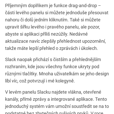
Příjemným doplňkem je funkce drag-and-drop –
části levého panelu si můžete jednoduše přesouvat
nahoru či dolů jedním kliknutím. Také si můžete
upravit šířku levého i pravého panelu, ale pozor,
abyste si aplikaci příliš nezúžily. Nedávné
aktualizace navíc zlepšily přehlednost upozornění,
takže máte lepší přehled o zprávách i úkolech.
Slack naopak přichází s čistším a přehlednějším
rozhraním, kde jsou všechny funkce ukryty pod
různými tlačítky. Mnoha uživatelkám se jeho design
líbí víc, což potvrzují i mé kolegyně.
V levém panelu Slacku najdete vlákna, otevřené
kanály, přímé zprávy a integrované aplikace. Tento
jednoduchý systém vám umožní soustředit se na to
podstatné bez zbytečných rušivých prvků. V roce