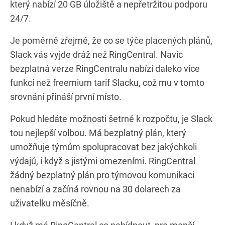
který nabízí 20 GB úložiště a nepřetržitou podporu
24/7.
Je poměrně zřejmé, že co se týče placených plánů,
Slack vás vyjde dráž než RingCentral. Navíc
bezplatná verze RingCentralu nabízí daleko více
funkcí než freemium tarif Slacku, což mu v tomto
srovnání přináší první místo.
Pokud hledáte možnosti šetrné k rozpočtu, je Slack
tou nejlepší volbou. Má bezplatný plán, který
umožňuje týmům spolupracovat bez jakýchkoli
výdajů, i když s jistými omezeními. RingCentral
žádný bezplatný plán pro týmovou komunikaci
nenabízí a začíná rovnou na 30 dolarech za
uživatelku měsíčně.