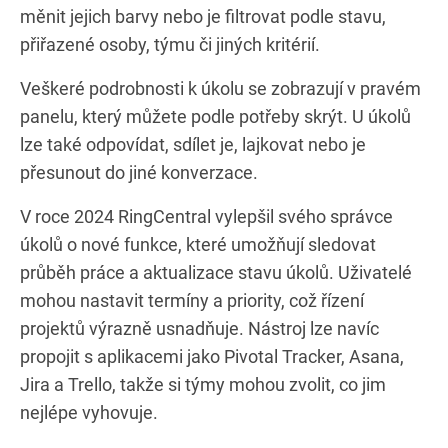
měnit jejich barvy nebo je filtrovat podle stavu,
přiřazené osoby, týmu či jiných kritérií.
Veškeré podrobnosti k úkolu se zobrazují v pravém
panelu, který můžete podle potřeby skrýt. U úkolů
lze také odpovídat, sdílet je, lajkovat nebo je
přesunout do jiné konverzace.
V roce 2024 RingCentral vylepšil svého správce
úkolů o nové funkce, které umožňují sledovat
průběh práce a aktualizace stavu úkolů. Uživatelé
mohou nastavit termíny a priority, což řízení
projektů výrazně usnadňuje. Nástroj lze navíc
propojit s aplikacemi jako Pivotal Tracker, Asana,
Jira a Trello, takže si týmy mohou zvolit, co jim
nejlépe vyhovuje.