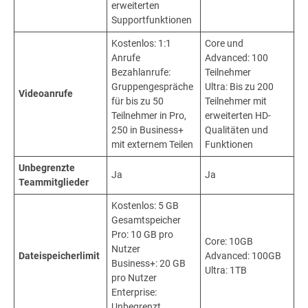
erweiterten
Supportfunktionen
Kostenlos: 1:1
Core und
Anrufe
Advanced: 100
Bezahlanrufe:
Teilnehmer
Gruppengespräche
Ultra: Bis zu 200
Videoanrufe
für bis zu 50
Teilnehmer mit
Teilnehmer in Pro,
erweiterten HD-
250 in Business+
Qualitäten und
mit externem Teilen
Funktionen
Unbegrenzte
Ja
Ja
Teammitglieder
Kostenlos: 5 GB
Gesamtspeicher
Pro: 10 GB pro
Core: 10GB
Nutzer
Dateispeicherlimit
Advanced: 100GB
Business+: 20 GB
Ultra: 1TB
pro Nutzer
Enterprise:
Unbegrenzt