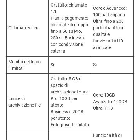
Gratuito: chiamate
Core e Advanced:
1:1
100 partecipanti
Piani a pagamento:
Ultra: fino a 200
chiamate di gruppo
Chiamate video
partecipanti con
fino a 50 su Pro,
qualità e
250 su Business+
funzionalità HD
con condivisione
avanzate
esterna
Membri del team
Sì
Sì
illimitati
Gratuito: 5 GB di
spazio di
archiviazione totale
Core: 10GB
Limite di
Pro: 10GB per
Avanzato: 100GB
archiviazione file
utente
Ultra: 1 TB
Business+: 20GB
per utente
Enterprise: Illimitato
Funzionalità di