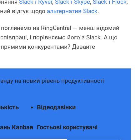
вняння
Slack і Ryver
,
Slack і Skype
,
Slack і Flock
,
чний відгук щодо
альтернатив Slack
.
 поглянемо на RingCentral — менш відомий
співпраці, і порівняємо його з Slack. А що
є прямими конкурентами? Давайте
анду на новий рівень продуктивності
ькість
Відеодзвінки
ань Kanban
Гостьові користувачі