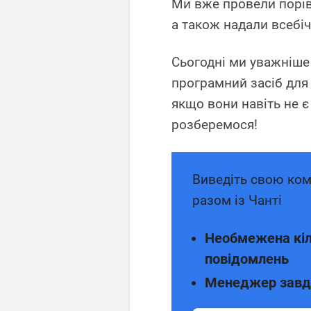
Ми вже провели порі
а також надали всебі
Сьогодні ми уважніше
програмний засіб для 
якщо вони навіть не 
розберемося!
Виведіть свою ком
разом із Чанті
Необмежена кіл
повідомлень
Менеджер завд