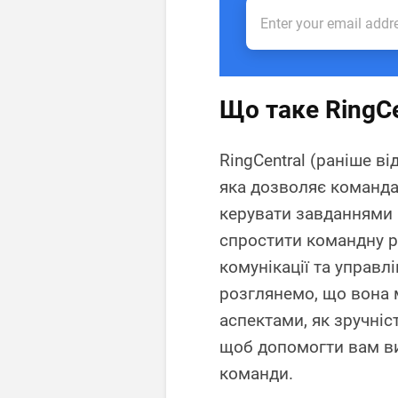
Що таке RingCe
RingCentral (раніше ві
яка дозволяє команда
керувати завданнями в
спростити командну р
комунікації та управл
розглянемо, що вона м
аспектами, як зручніс
щоб допомогти вам в
команди.