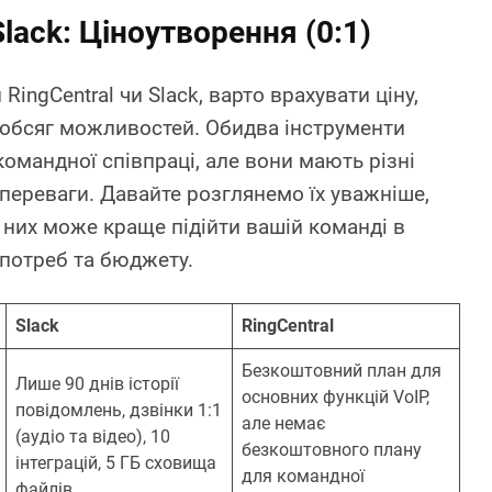
Slack: Ціноутворення (0:1)
RingCentral чи Slack, варто врахувати ціну,
а обсяг можливостей. Обидва інструменти
командної співпраці, але вони мають різні
 переваги. Давайте розглянемо їх уважніше,
 них може краще підійти вашій команді в
 потреб та бюджету.
Slack
RingCentral
Безкоштовний план для
Лише 90 днів історії
основних функцій VoIP,
повідомлень, дзвінки 1:1
але немає
(аудіо та відео), 10
безкоштовного плану
інтеграцій, 5 ГБ сховища
для командної
файлів