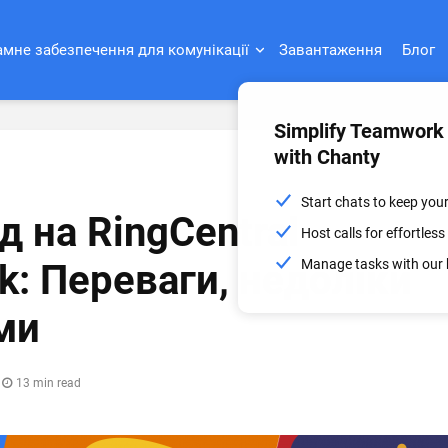
мне забезпечення для комунікації
Завантаження
Блог
Simplify Teamwork
with Chanty
Start chats to keep you
 на RingCentral
Host calls for effortle
Manage tasks with our 
k: Переваги, недоліки
ми
13 min read