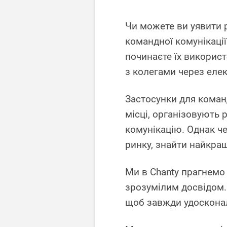
Чи можете ви уявити 
командної комунікаці
починаєте їх викорис
з колегами через еле
Застосунки для коман
місці, організовують 
комунікацію. Однак че
ринку, знайти найкра
Ми в Chanty прагнемо
зрозумілим досвідом.
щоб завжди удоскона