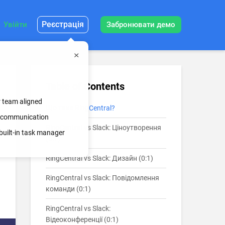
Реєстрація
Увійти
Забронювати демо
Table of Contents
r team aligned
Що таке RingCentral?
ss communication
RingCentral vs Slack: Ціноутворення
built-in task manager
(0:1)
RingCentral vs Slack: Дизайн (0:1)
RingCentral vs Slack: Повідомлення
команди (0:1)
RingCentral vs Slack:
Відеоконференції (0:1)