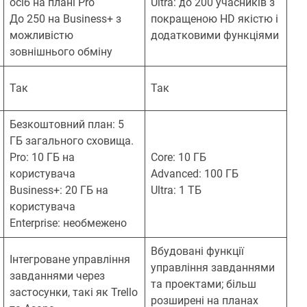
осіб на плані Pro
Ultra: до 200 учасників з
До 250 на Business+ з
покращеною HD якістю і
можливістю
додатковими функціями
зовнішнього обміну
Так
Так
Безкоштовний план: 5
ГБ загального сховища.
Pro: 10 ГБ на
Core: 10 ГБ
користувача
Advanced: 100 ГБ
Business+: 20 ГБ на
Ultra: 1 ТБ
користувача
Enterprise: необмежено
Вбудовані функції
Інтегроване управління
управління завданнями
завданнями через
та проектами; більш
застосунки, такі як Trello
розширені на планах