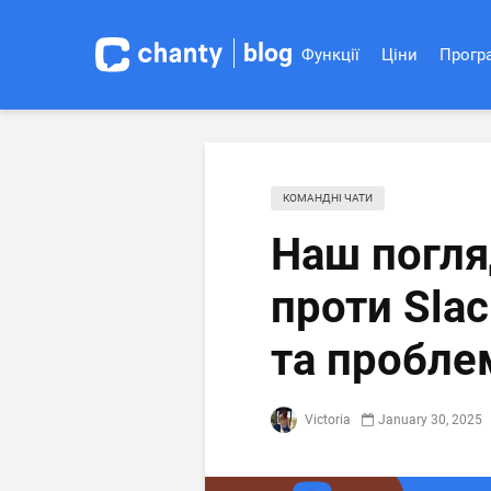
blog
Функції
Ціни
Програ
КОМАНДНІ ЧАТИ
Наш погляд
проти Slac
та пробле
Victoria
January 30, 2025