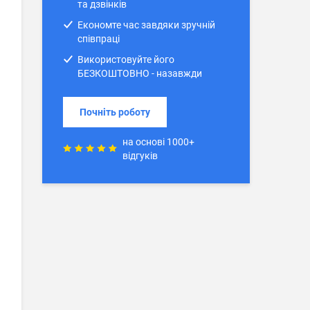
та дзвінків
Економте час завдяки зручній
співпраці
Використовуйте його
БЕЗКОШТОВНО - назавжди
Почніть роботу
на основі 1000+
відгуків