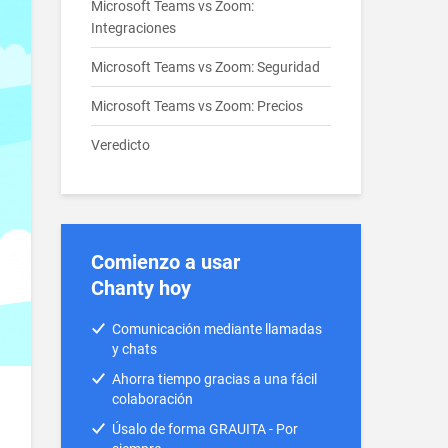
Microsoft Teams vs Zoom:
Integraciones
Microsoft Teams vs Zoom: Seguridad
Microsoft Teams vs Zoom: Precios
Veredicto
Comienzo a usar
Chanty hoy
Comunicación mediante llamadas
y chats
Ahorra tiempo gracias a una fácil
colaboración
Úsalo de forma GRAUITA - Por