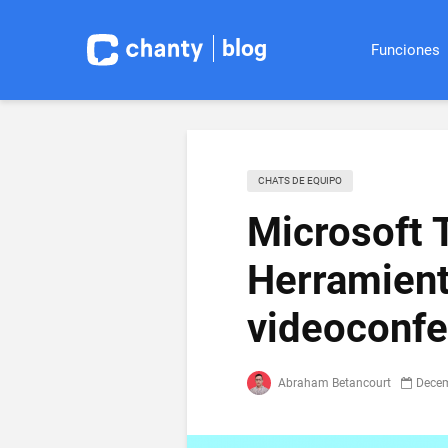
blog
Funciones
CHATS DE EQUIPO
Microsoft 
Herramient
videoconfe
Abraham Betancourt
Decem