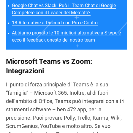
Google Chat vs Slack: Può il Team Chat di Google
Competere con il Leader del Mercato?
18 Alternative a Discord con Pro e Contro
Abbiamo provato le 10 migliori alternative a Skype e
ecco il feedback onesto del nostro team
Microsoft Teams vs Zoom:
Integrazioni
Il punto di forza principale di Teams è la sua
“famiglia” – Microsoft 365. Inoltre, al di fuori
dell’ambito di Office, Teams può integrarsi con altri
strumenti software – ben 472 app, per la
precisione. Puoi provare Polly, Trello, Karma, Wiki,
ScrumGenius, YouTube e molto altro. Se vuoi