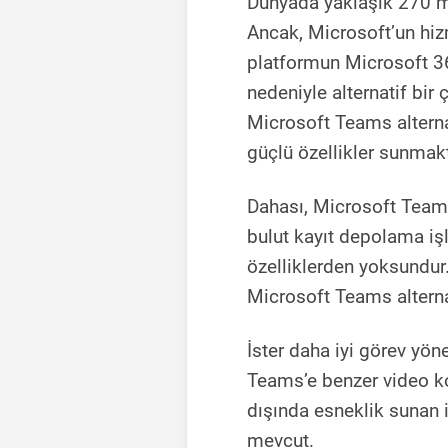
Dünyada yaklaşık 270 m
Ancak, Microsoft’un hiz
platformun Microsoft 36
nedeniyle alternatif bir
Microsoft Teams alternati
güçlü özellikler sunmakt
Dahası, Microsoft Teams
bulut kayıt depolama işl
özelliklerden yoksundur
Microsoft Teams alternat
İster daha iyi görev yön
Teams’e benzer video ko
dışında esneklik sunan iş
mevcut.