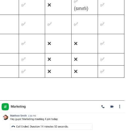
✅
✅
❌
✅
(sınırlı)
✅
✅
✅
✅
✅
❌
❌
✅
✅
❌
❌
✅
✅
❌
❌
✅