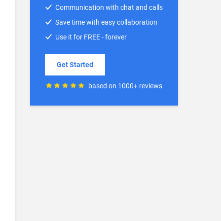
Communication with chat and calls
Save time with easy collaboration
Use it for FREE - forever
Get Started
based on 1000+ reviews