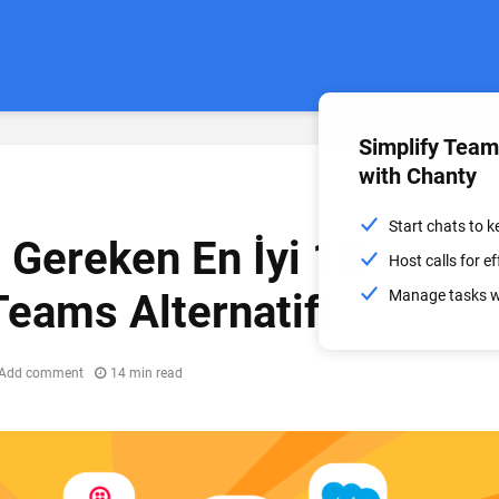
Simplify Tea
with Chanty
Start chats to 
Gereken En İyi 10
Host calls for 
Teams Alternatifi
Manage tasks wi
Add comment
14 min read