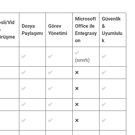
Microsoft
Güvenlik
sli/Vid
Dosya
Görev
Office ile
&
o
Paylaşımı
Yönetimi
Entegrasy
Uyumlulu
örüşme
on
k
✅
✅
✅
✅
(sınırlı)
✅
✅
❌
✅
✅
✅
❌
✅
✅
✅
❌
✅
✅
✅
❌
✅