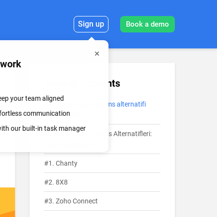
Sign up
Book a demo
mwork
Table of Contents
keep your team aligned
Neden Microsoft Teams alternatifi
effortless communication
aramalısınız?
th our built-in task manager
En İyi Microsoft Teams Alternatifleri:
Hızlı Karşılaştırma
#1. Chanty
#2. 8X8
#3. Zoho Connect