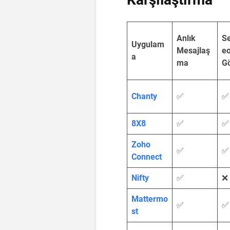
Anlık
Se
Uygulam
Mesajlaş
e
a
ma
G
Chanty
✅
✅
8X8
✅
✅
Zoho
✅
✅
Connect
Nifty
✅
❌
Mattermo
✅
✅
st