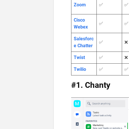
Zoom
✅
✅
Cisco
✅
✅
Webex
Salesforc
✅
❌
e Chatter
Twist
✅
❌
Twilio
✅
✅
#1. Chanty