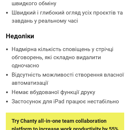
швидкого обміну
Швидкий і глибокий огляд усіх проєктів та
завдань у реальному часі
Недоліки
Надмірна кількість сповіщень у стрічці
обговорень, які складно видалити
одночасно
Відсутність можливості створення власної
автоматизації
Немає вбудованої функції друку
Застосунок для iPad працює нестабільно
Try Chanty all-in-one team collaboration
platform to increase work productivity by 55%