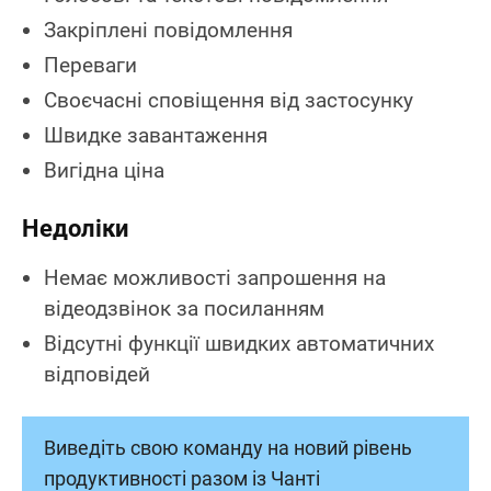
Закріплені повідомлення
Переваги
Своєчасні сповіщення від застосунку
Швидке завантаження
Вигідна ціна
Недоліки
Немає можливості запрошення на
відеодзвінок за посиланням
Відсутні функції швидких автоматичних
відповідей
Виведіть свою команду на новий рівень
продуктивності разом із Чанті