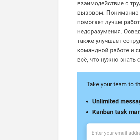
взаимодействие с тр
вызовом. Понимание 
помогает лучше работ
недоразумения. Осве
также улучшает сотру
командной работе и с
всё, что нужно знать 
Take your team to th
Unlimited messa
Kanban task ma