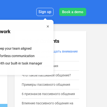
Sign up
Book a demo
mwork
Table of Contents
keep your team aligned
Почему важно обращать внимание
effortless communication
на стили общения?
th our built-in task manager
Четыре стиля общения
Что такое пассивное общение?
Примеры пассивного общения
6 признаков пассивного общения
Влияние пассивного общения на