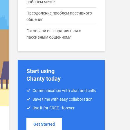
рабочем месте
Преодоление проблем пассивного
общения
Готовы ли вы справляться с
пассивным общением?
Start using
Chanty today
Communication with chat and calls
Save time with easy collaboration
Use it for FREE - forever
Get Started