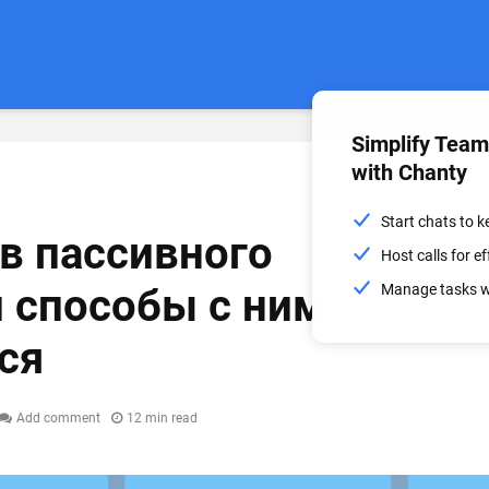
Simplify Tea
with Chanty
Start chats to 
в пассивного
Host calls for 
 способы с ним
Manage tasks wi
ся
Add comment
12 min read