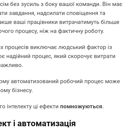
ім без зусиль з боку вашої команди. Він має
ти завдання, надсилати сповіщення та
накше ваші працівники витрачатимуть більше
очого процесу, ніж на фактичну роботу.
х процесів виключає людський фактор із
ює надійний процес, який скорочує витрати
 важливо.
 чому автоматизований робочий процес може
ому бізнесу.
о інтелекту ці ефекти
помножуються
.
кт і автоматизація