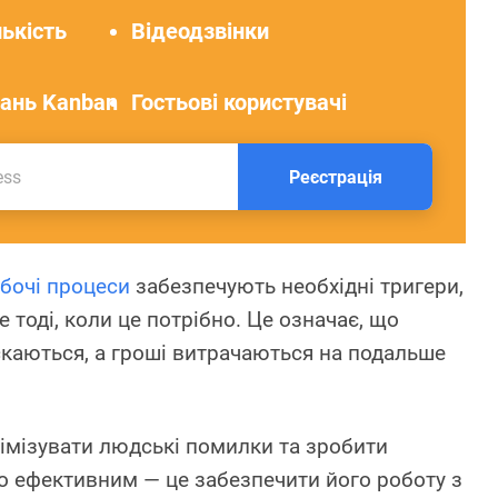
ькість
Відеодзвінки
ань Kanban
Гостьові користувачі
Реєстрація
бочі процеси
забезпечують необхідні тригери,
е тоді, коли це потрібно. Це означає, що
каються, а гроші витрачаються на подальше
німізувати людські помилки та зробити
о ефективним — це забезпечити його роботу з