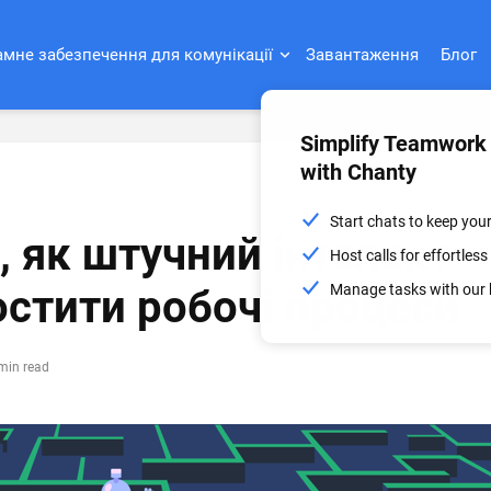
мне забезпечення для комунікації
Завантаження
Блог
Simplify Teamwork
with Chanty
Start chats to keep you
, як штучний інтелект
Host calls for effortle
Manage tasks with our 
стити робочі процеси
min read