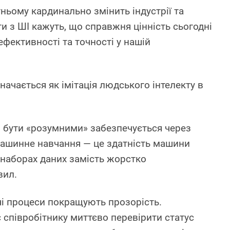
ньому кардинально змінить індустрії та
рти з ШІ кажуть, що справжня цінність сьогодні
ефективності та точності у нашій
начається як імітація людського інтелекту в
в бути «розумними» забезпечується через
Машинне навчання — це здатність машини
 наборах даних замість жорстко
вил.
і процеси покращують прозорість.
 співробітнику миттєво перевірити статус