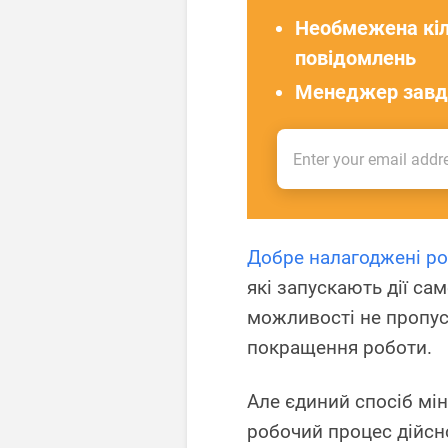
Необмежена кіл
повідомлень
Менеджер завд
Добре налагоджені ро
які запускають дії сам
можливості не пропус
покращення роботи.
Але єдиний спосіб мі
робочий процес дійсн