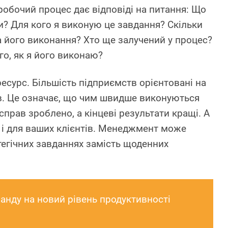
обочий процес дає відповіді на питання: Що
и? Для кого я виконую це завдання? Скільки
а його виконання? Хто ще залучений у процес?
го, як я його виконаю?
есурс. Більшість підприємств орієнтовані на
в. Це означає, що чим швидше виконуються
справ зроблено, а кінцеві результати кращі. А
, і для ваших клієнтів. Менеджмент може
тегічних завданнях замість щоденних
анду на новий рівень продуктивності