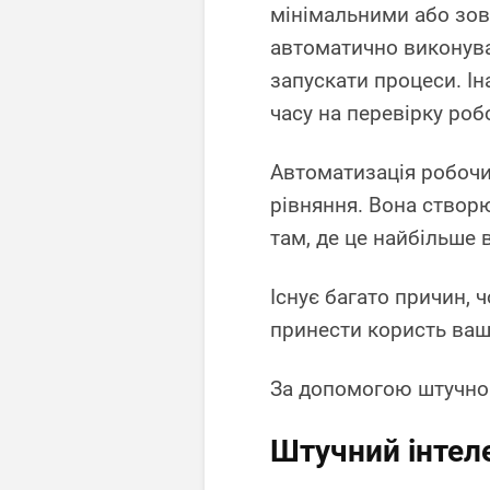
мінімальними або зовс
автоматично виконува
запускати процеси. І
часу на перевірку роб
Автоматизація робочи
рівняння. Вона створ
там, де це найбільше
Існує багато причин,
принести користь ваш
За допомогою штучног
Штучний інтеле