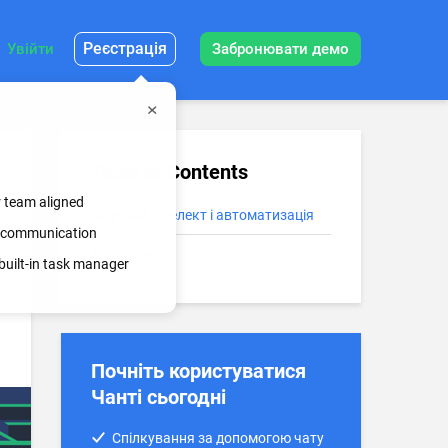
Реєстрація
Увійти
Забронювати демо
Table of Contents
r team aligned
Штучний інтелект і автоматизація
ss communication
Майбутнє
built-in task manager
Почніть користуватися
Чанті сьогодні
Спілкування за допомогою чату