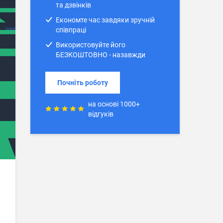
та дзвінків
Економте час завдяки зручній
співпраці
Використовуйте його
БЕЗКОШТОВНО - назавжди
Почніть роботу
на основі 1000+
відгуків