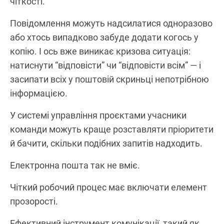
чіткості.
Повідомлення можуть надсилатися одноразово
або хтось випадково забуде додати когось у
копію. І ось вже виникає кризова ситуація:
натиснути “відповісти” чи “відповісти всім” — і
засипати всіх у поштовій скриньці непотрібною
інформацією.
У системі управління проєктами учасники
команди можуть краще розставляти пріоритети
й бачити, скільки подібних запитів надходить.
Електронна пошта так не вміє.
Чіткий робочий процес має включати елемент
прозорості.
Ефективний інструмент комунікації, такий як