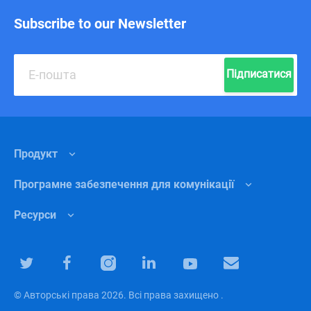
Subscribe to our Newsletter
Підписатися
Продукт
Програмне забезпечення для комунікації
Функції
Ресурси
Чому Чанті?
Внутрішня комунікація
Ціни
Роздрібна торгівля
Центр підтримки
Програмне забезпечення для командної співпраці
Маркетинг
Блог
© Авторські права 2026. Всі права захищено .
Програмне забезпечення для продуктивності
Коучинг
Спільнота