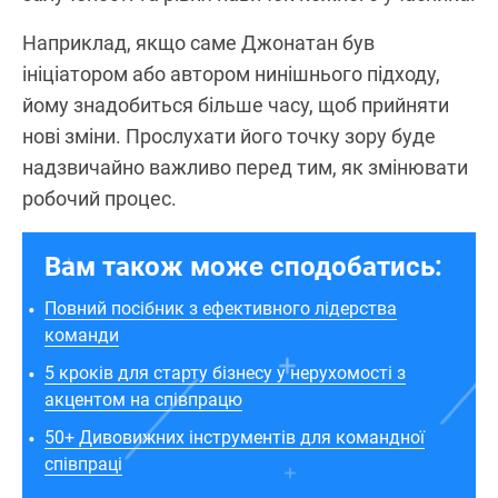
Наприклад, якщо саме Джонатан був
ініціатором або автором нинішнього підходу,
йому знадобиться більше часу, щоб прийняти
нові зміни. Прослухати його точку зору буде
надзвичайно важливо перед тим, як змінювати
робочий процес.
Вам також може сподобатись:
Повний посібник з ефективного лідерства
команди
5 кроків для старту бізнесу у нерухомості з
акцентом на співпрацю
50+ Дивовижних інструментів для командної
співпраці