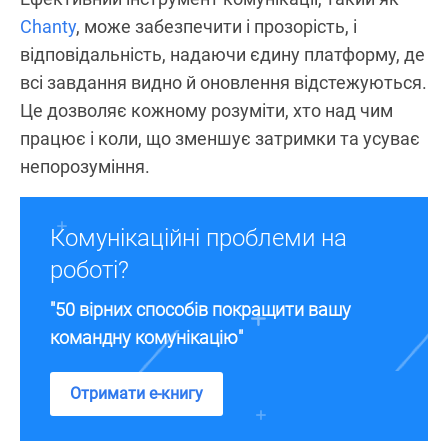
Chanty
, може забезпечити і прозорість, і
відповідальність, надаючи єдину платформу, де
всі завдання видно й оновлення відстежуються.
Це дозволяє кожному розуміти, хто над чим
працює і коли, що зменшує затримки та усуває
непорозуміння.
Комунікаційні проблеми на
роботі?
"50 вірних способів покращити вашу
командну комунікацію"
Отримати е-книгу