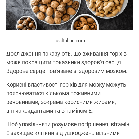
healthline.com
Дослідження показують, що вживання горіхів
може покращити показники здоров’я серця.
Здорове серце пов’язане зі здоровим мозком.
Корисні властивості горіхів для мозку можуть
пояснюватися кількома поживними
речовинами, зокрема корисними жирами,
антиоксидантами та вітаміном E.
Щоб уповільнити розумове погіршення, вітамін
E захищає клітини від ушкоджень вільними