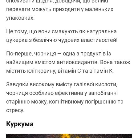
споживати щодня, доводячи, що великі
переваги можуть приходити у маленьких
упаковках.
Це тому, що вони смакують як натуральна
цукерка з безліччю чудових властивостей!
По-перше, чорниця — одна з продуктів із
найвищим вмістом антиоксидантів. Вона також
містить клітковину, вітамін C та вітамін K.
Завдяки високому вмісту галієвої кислоти,
чорниця особливо ефективна у запобіганні
старінню мозку, когнітивному погіршенню та
стресу.
Куркума