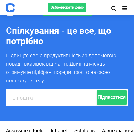
Забронювати демо
Забронювати демо
Спілкування - це все, що
потрібно
Підвищте свою продуктивність за допомогою
порад і вказівок від Чанті.
Двічі на місяць
отримуйте підібрані поради просто на свою
поштову адресу.
Підписатися
Assessment tools
Intranet
Solutions
Альтернативи