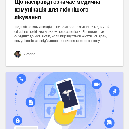
Що насправді означає медична
комунікація для якіснішого
лікування
Іноді чітка комунікація — це врятоване життя. У медичній
сфері це не фігура мови — це реальність. Від щоденних
обхідних до моментів, коли вирішується життя і смерть,
комунікація є невід’ємною частиною кожного етапу...
Victoria