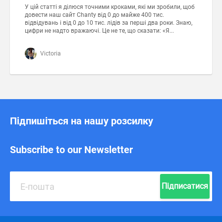
У цій статті я ділюся точними кроками, які ми зробили, щоб
довести наш сайт Chanty від 0 до майже 400 тис.
відвідувань і від 0 до 10 тис. лідів за перші два роки. Знаю,
цифри не надто вражаючі. Це не те, що сказати: «Я...
Victoria
Підпишіться на нашу розсилку
Subscribe to our Newsletter
Підписатися