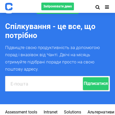
Забронювати демо
Забронювати демо
Спілкування - це все, що
потрібно
Підвищте свою продуктивність за допомогою
порад і вказівок від Чанті.
Двічі на місяць
отримуйте підібрані поради просто на свою
поштову адресу.
Підписатися
Assessment tools
Intranet
Solutions
Альтернативи