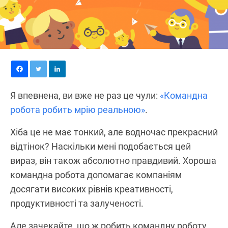
Я впевнена, ви вже не раз це чули:
«Командна
робота робить мрію реальною»
.
Хіба це не має тонкий, але водночас прекрасний
відтінок? Наскільки мені подобається цей
вираз, він також абсолютно правдивий. Хороша
командна робота допомагає компаніям
досягати високих рівнів креативності,
продуктивності та залученості.
Але зачекайте, що ж робить командну роботу