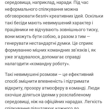
середовища, наприклад, наради. Під час
неформального спілкування можна
обговорювати безліч креативних ідей. Оскільки
такі бесіди мають невимушений характер і
працівники не відчувають зовнішнього тиску,
вони можуть бути собою, а разом з тим —
генерувати нестандартні думки. Це сприяє
формуванню міцних командних зв’язків і, як
уже згадувалося, допомагає справді
налагодити «командну роботу».
Такі невимушені розмови — це ефективний
спосіб зміцнити впевненість і підтримати
відкриту, прозору атмосферу в команді. Люди
охочіше діляться ідеями у розслабленому
середовищі, ніж на офіційних нарадах. Легкість
спілкування підштовхує кожного до