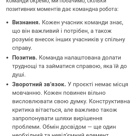
команди окремо, ми побачимо, скільки
позитивних моментів дає командна робота:
Визнання.
Кожен учасник команди знає,
що він важливий і потрібен, а також
розуміє внесок інших учасників у спільну
справу.
Позитив.
Команда налаштована долати
труднощі та займатися справою, яка їй до
душі.
Зворотний зв’язок.
У проєкті немає місця
мовчанню. Кожен повинен вільно
висловлювати свою думку. Конструктивна
критика вітається, але важливо також
запропонувати шляхи вирішення
проблеми. Обмін досвідом — ще один
необхідний та невід’ємний елемент