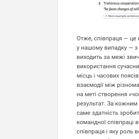
Отже, співпраця — це 
у нашому випадку — з
виходить за межі звич
використання сучасних
місць і часових пояс
взаємодії між різном
на меті створення «чо
результат. За кожним 
саме здатність зроби
командної співпраці в
співпраця і яку роль в