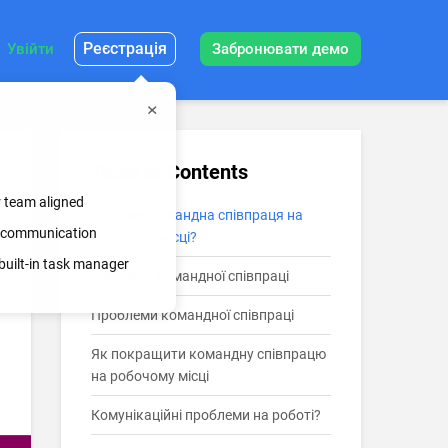
Реєстрація
Увійти
Забронювати демо
Table of Contents
r team aligned
Що таке командна співпраця на
ss communication
робочому місці?
built-in task manager
Переваги командної співпраці
Проблеми командної співпраці
Як покращити командну співпрацю
на робочому місці
Комунікаційні проблеми на роботі?