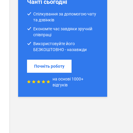
Чанті сьогодні
Спілкування за допомогою чату
та дзвінків
Економте час завдяки зручній
співпраці
Використовуйте його
БЕЗКОШТОВНО - назавжди
Почніть роботу
на основі 1000+
відгуків