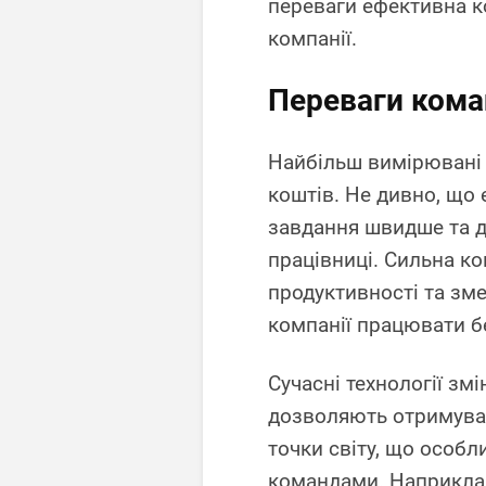
переваги ефективна к
компанії.
Переваги кома
Найбільш вимірювані п
коштів. Не дивно, що
завдання швидше та д
працівниці. Сильна к
продуктивності та зм
компанії працювати бе
Сучасні технології зм
дозволяють отримувати
точки світу, що особ
командами. Наприклад