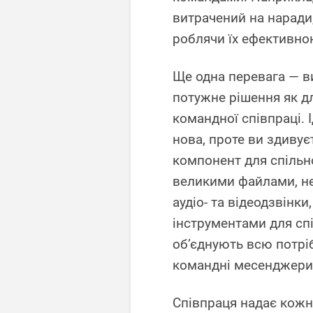
витрачений на наради,
роблячи їх ефективною
Ще одна перевага — 
потужне рішення як для
командної співпраці.
нова, проте ви здивує
компонент для спільн
великими файлами, не
аудіо- та відеодзвінки
інструментами для сп
об’єднують всю потрі
командні месенджери 
Співпраця надає кожн