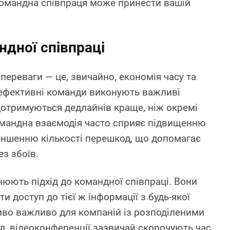
омандна співпраця може принести вашій
ндної співпраці
ереваги — це, звичайно, економія часу та
 ефективні команди виконують важливі
отримуються дедлайнів краще, ніж окремі
омандна взаємодія часто сприяє підвищенню
еншенню кількості перешкод, що допомагає
з збоїв.
інюють підхід до командної співпраці. Вони
 доступ до тієї ж інформації з будь-якої
ливо важливо для компаній із розподіленими
, відеоконференції зазвичай скорочують час,