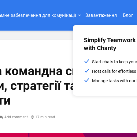
мне забезпечення для комунікації
Завантаження
Блог
Simplify Teamwork
with Chanty
Start chats to keep you
 командна співпраця
Host calls for effortle
Manage tasks with our 
, стратегії та
ти
Add comment
17 min read