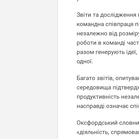
Звіти та дослідження
командна співпраця пі
незалежно від розміру
роботи в команді част
разом генерують ідеї,
одної.
Багато звітів, опитув
середовища підтверд
продуктивність незале
насправді означає сп
Оксфордський словник
«діяльність, спрямова