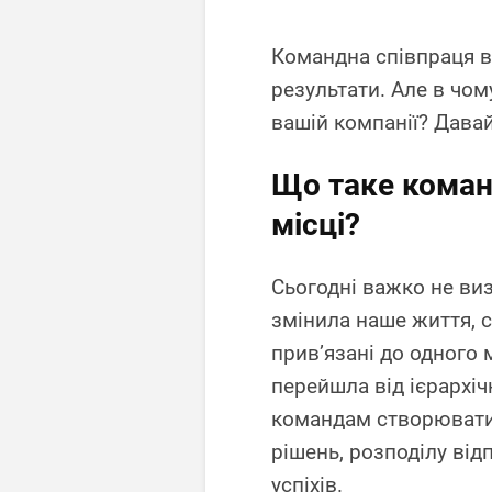
Командна співпраця в
результати. Але в чом
вашій компанії? Дава
Що таке коман
місці?
Сьогодні важко не ви
змінила наше життя, 
прив’язані до одного 
перейшла від ієрархіч
командам створювати 
рішень, розподілу від
успіхів.