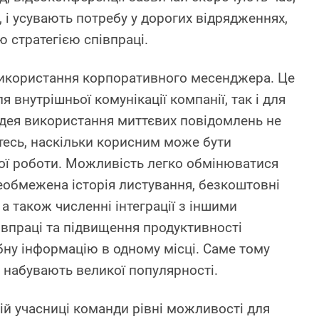
 і усувають потребу у дорогих відрядженнях,
 стратегією співпраці.
використання корпоративного месенджера. Це
 внутрішньої комунікації компанії, так і для
 Ідея використання миттєвих повідомлень не
тесь, наскільки корисним може бути
ої роботи. Можливість легко обмінюватися
обмежена історія листування, безкоштовні
, а також численні інтеграції з іншими
івпраці та підвищення продуктивності
бну інформацію в одному місці. Саме тому
набувають великої популярності.
ій учасниці команди рівні можливості для