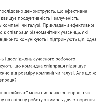
 послідовно демонструють, що ефективна
двищує продуктивність і залученість,
 компанії чи галузі. Прикладами ефективної
о є співпраця різноманітних учасниць, які
 відкрито комунікують і підтримують цілі одна
ань і досліджень сучасного робочого
жують, що командна співпраця підвищує
жно від розміру компанії чи галузі. Але що ж
івпраця?
 англійської мови визначає співпрацю як
ну на спільну роботу з кимось для створення