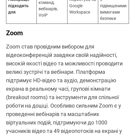
я екрана
Групові
кімнати
Так
Так
Так
(Breakout
Rooms)
Підтримка
Так
Так
Так
вебінарів
(додатково)
(Enterprise)
Підприємств
Гібридних
Найкраще
Користувачів
з
команд,
підходить
Google
підвищеними
вебінарів,
для
Workspace
вимогами
VoIP
безпеки
Zoom
Zoom став провідним вибором для
відеоконференцій завдяки своїй надійності,
високій якості відео та можливості проводити