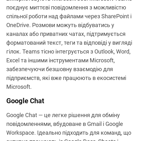
для динамічних команд. Платформа підтримує
як приватне, так і групове спілкування, а також
«huddles» — швидкі аудіо- або відеозустрічі.
Вартість Pro-плану стартує з $7.25/місяць.
Microsoft Teams
Найпопулярніше рішення серед компаній, що
використовують Microsoft 365. Microsoft Teams
поєднує миттєві повідомлення з можливістю
спільної роботи над файлами через SharePoint і
OneDrive. Розмови можуть відбуватись у
каналах або приватних чатах, підтримується
форматований текст, теги та відповіді у вигляді
гілок. Teams тісно інтегрується з Outlook, Word,
Excel та іншими інструментами Microsoft,
забезпечуючи безшовну взаємодію для