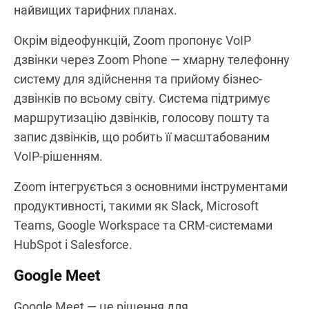
великі зустрічі та вебінари. Платформа
підтримує HD-відео та аудіо, демонстрацію
екрана в реальному часі, групові кімнати
(breakout rooms) та інструменти для спільної
роботи на дошці. Особливо сильним Zoom є у
проведенні вебінарів та масштабних
віртуальних подій, підтримуючи до 1000
учасників відео та 49 відеопотоків на екрані у
найвищих тарифних планах.
Окрім відеофункцій, Zoom пропонує VoIP
дзвінки через Zoom Phone — хмарну телефонну
систему для здійснення та прийому бізнес-
дзвінків по всьому світу. Система підтримує
маршрутизацію дзвінків, голосову пошту та
запис дзвінків, що робить її масштабованим
VoIP-рішенням.