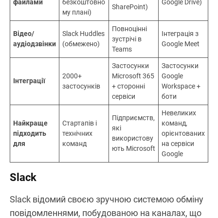
(Essentials)
(від $6)
Так
Чати за
Так
Так
(називаютьс
каналами
я Spaces)
Гілки
Так
Так
Так
повідомлень
Так (до 1 ГБ/
Так (через
Обмін
файл у
Так (через
OneDrive і
файлами
безкоштовно
Google Drive)
SharePoint)
му плані)
Повноцінні
Відео/
Slack Huddles
Інтеграція з
зустрічі в
аудіодзвінки
(обмежено)
Google Meet
Teams
Застосунки
Застосунки
2000+
Microsoft 365
Google
Інтеграції
застосунків
+ сторонні
Workspace +
сервіси
боти
Невеликих