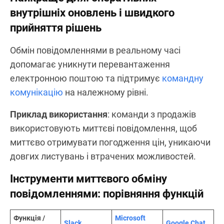
Спробуйте Chanty безкоштовно та
переконайтеся, як легко він упорядковує
комунікацію, підтримуючи командну
узгодженість і продуктивність.
Інструменти миттєвого обміну
повідомленнями
Найкраще для: оперативних
внутрішніх оновлень і швидкого
прийняття рішень
Обмін повідомленнями в реальному часі
допомагає уникнути перевантаження
електронною поштою та підтримує
командну
комунікацію
на належному рівні.
Приклад використання
: команди з продажів