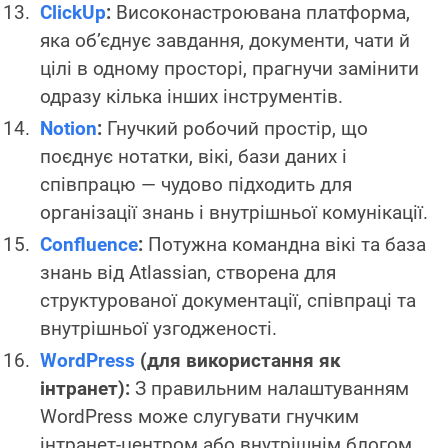
ClickUp
:
Високонастроювана платформа,
яка об’єднує завдання, документи, чати й
цілі в одному просторі, прагнучи замінити
одразу кілька інших інструментів.
Notion
:
Гнучкий робочий простір, що
поєднує нотатки, вікі, бази даних і
співпрацю — чудово підходить для
організації знань і внутрішньої комунікації.
Confluence
:
Потужна командна вікі та база
знань від Atlassian, створена для
структурованої документації, співпраці та
внутрішньої узгодженості.
WordPress
(для використання як
інтранет):
З правильним налаштуванням
WordPress може слугувати гнучким
інтранет-центром або внутрішнім блогом