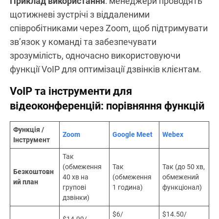
відеоконференцій
Найкраще для
: нарад, віддалених перевірок
стану, вебінарів
Чіткий голосовий та відеозв’язок має
вирішальне значення для віддаленої роботи та
команд, що працюють із клієнтами.
Приклад використання
: менеджери проводять
щотижневі зустрічі з віддаленими
співробітниками через Zoom, щоб підтримувати
зв’язок у команді та забезпечувати
зрозумілість, одночасно використовуючи
функції VoIP для оптимізації дзвінків клієнтам.
VoIP та інструменти для
відеоконференцій: порівняння функцій