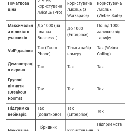
Функція /
Zoom
Google Meet
Webex
Інструмент
Так
(обмеження
Так
Так (до 50 хв,
Безкоштовн
40 хв на
(обмеження
обмежений
ий план
групові
1 година)
функціонал)
дзвінки)
$6/
$14.50/
$14.99/
Початкова
користувача
користувача
користувача
ціна
/місяць (з
/місяць
/місяць (Pro)
Workspace)
(Webex Suite)
Максимальн
До 1000 (на
Понад 1000
До 1000
а кількість
планах
залежно від
(Enterprise)
учасників
Business+)
тарифу
Так (Zoom
Тільки набір
Так (Webex
VoIP дзвінки
Phone)
номеру
Calling)
Демонстраці
Так
Так
Так