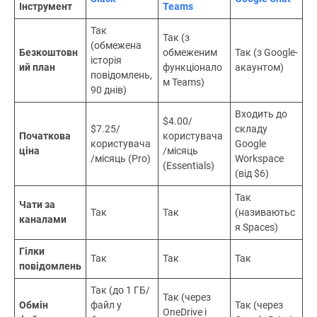
використовують миттєві повідомлення, щоб
миттєво отримувати погодження цін, уникаючи
довгих листувань і втрачених можливостей.
Інструменти миттєвого обміну
повідомленнями: порівняння функцій
Функція /
Microsoft
Slack
Google Chat
Інструмент
Teams
Так
Так (з
(обмежена
Безкоштовн
обмеженим
Так (з Google-
історія
ий план
функціонало
акаунтом)
повідомлень,
м Teams)
90 днів)
Входить до
$4.00/
$7.25/
складу
Початкова
користувача
користувача
Google
ціна
/місяць
/місяць (Pro)
Workspace