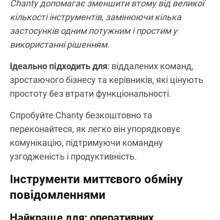
Додаткові функції, як-от голосові повідомлення,
загальноофісні оголошення, опитування та
розумні сповіщення, допомагають легко
залучати команду й зберігати зосередженість у
комунікації. Завдяки гнучким налаштуванням
доступу адміністратори можуть контролювати,
який контент доступний кожному учаснику.
Chanty допомагає зменшити втому від великої
кількості інструментів, замінюючи кілька
застосунків одним потужним і простим у
використанні рішенням.
Ідеально підходить для
: віддалених команд,
зростаючого бізнесу та керівників, які цінують
простоту без втрати функціональності.