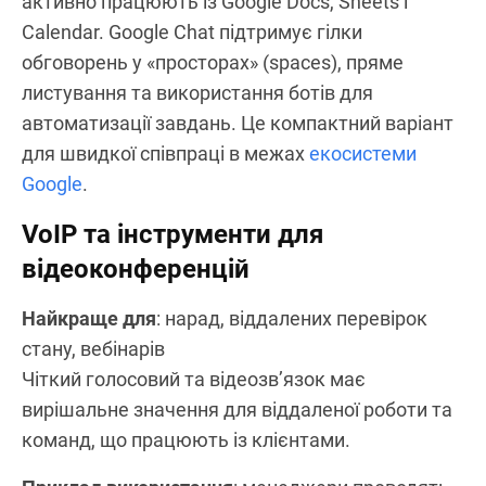
підприємств, які вже працюють в екосистемі
Microsoft.
Google Chat
Google Chat — це легке рішення для обміну
повідомленнями, вбудоване в Gmail і Google
Workspace. Ідеально підходить для команд, що
активно працюють із Google Docs, Sheets і
Calendar. Google Chat підтримує гілки
обговорень у «просторах» (spaces), пряме
листування та використання ботів для
автоматизації завдань. Це компактний варіант
для швидкої співпраці в межах
екосистеми
Google
.
VoIP та інструменти для