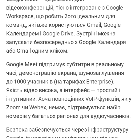
Zoom інтегрується з основними інструментами
продуктивності, такими як Slack, Microsoft
Teams, Google Workspace та CRM-системами
HubSpot і Salesforce.
Google Meet
Google Meet — це рішення для
відеоконференцій, тісно інтегроване з Google
Workspace, що робить його ідеальним для
команд, які вже користуються Gmail, Google
Календарем і Google Drive. Зустрічі можна
запускати безпосередньо з Google Календаря
або Gmail одним кліком.
Google Meet підтримує субтитри в реальному