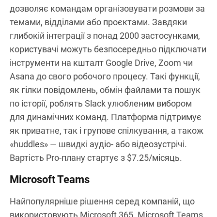
Підприємств,
Найкраще
Стартапів і
команд,
які
підходить
технічних
орієнтованих
використову
для
команд
на сервіси
ють Microsoft
Google
Slack
Slack відомий своєю зручною системою обміну
повідомленнями, побудованою на каналах, що
дозволяє командам організовувати розмови за
темами, відділами або проєктами. Завдяки
глибокій інтеграції з понад 2000 застосунками,
користувачі можуть безпосередньо підключати
інструменти на кшталт Google Drive, Zoom чи
Asana до свого робочого процесу. Такі функції,
як гілки повідомлень, обмін файлами та пошук
по історії, роблять Slack улюбленим вибором