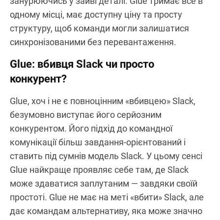
занурюючись у зайві деталі. Glue тримає все в
одному місці, має доступну ціну та просту
структуру, щоб команди могли залишатися
синхронізованими без перевантаження.
Glue: вбивця Slack чи просто
конкурент?
Glue, хоч і не є повноцінним «вбивцею» Slack,
безумовно виступає його серйозним
конкурентом. Його підхід до командної
комунікації більш завдання-орієнтований і
ставить під сумнів модель Slack. У цьому сенсі
Glue найкраще проявляє себе там, де Slack
може здаватися заплутаним — завдяки своїй
простоті. Glue не має на меті «вбити» Slack, але
дає командам альтернативу, яка може значно