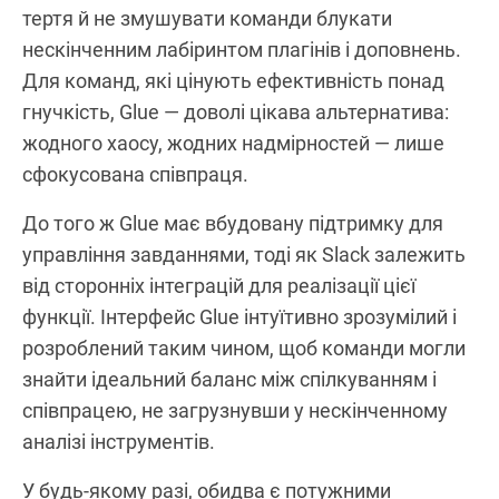
тертя й не змушувати команди блукати
нескінченним лабіринтом плагінів і доповнень.
Для команд, які цінують ефективність понад
гнучкість, Glue — доволі цікава альтернатива:
жодного хаосу, жодних надмірностей — лише
сфокусована співпраця.
До того ж Glue має вбудовану підтримку для
управління завданнями, тоді як Slack залежить
від сторонніх інтеграцій для реалізації цієї
функції. Інтерфейс Glue інтуїтивно зрозумілий і
розроблений таким чином, щоб команди могли
знайти ідеальний баланс між спілкуванням і
співпрацею, не загрузнувши у нескінченному
аналізі інструментів.
У будь-якому разі, обидва є потужними