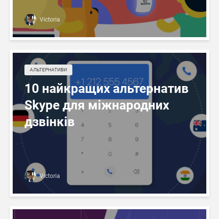
Victoria
АЛЬТЕРНАТИВИ
10 найкращих альтернатив
Skype для міжнародних
дзвінків
Victoria