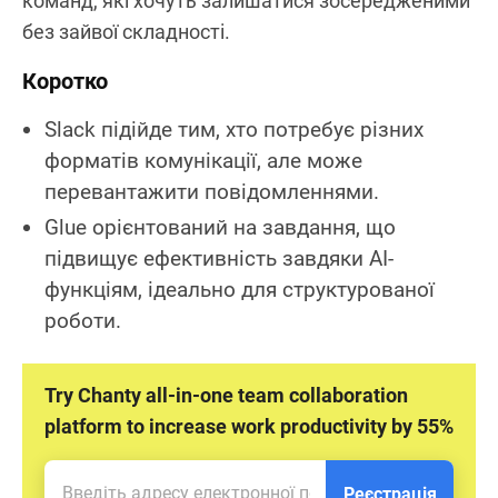
команд, які хочуть залишатися зосередженими
без зайвої складності.
Коротко
Slack підійде тим, хто потребує різних
форматів комунікації, але може
перевантажити повідомленнями.
Glue орієнтований на завдання, що
підвищує ефективність завдяки AI-
функціям, ідеально для структурованої
роботи.
Try Chanty all-in-one team collaboration
platform to increase work productivity by 55%
Реєстрація