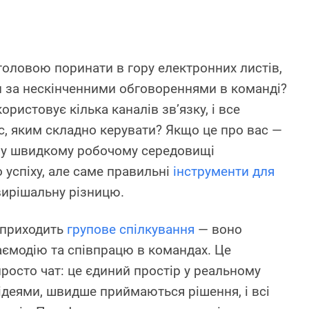
головою поринати в гору електронних листів,
 за нескінченними обговореннями в команді?
ристовує кілька каналів зв’язку, і все
с, яким складно керувати? Якщо це про вас —
ому швидкому робочому середовищі
 успіху, але саме правильні
інструменти для
ирішальну різницю.
 приходить
групове спілкування
— воно
ємодію та співпрацю в командах. Це
просто чат: це єдиний простір у реальному
ідеями, швидше приймаються рішення, і всі