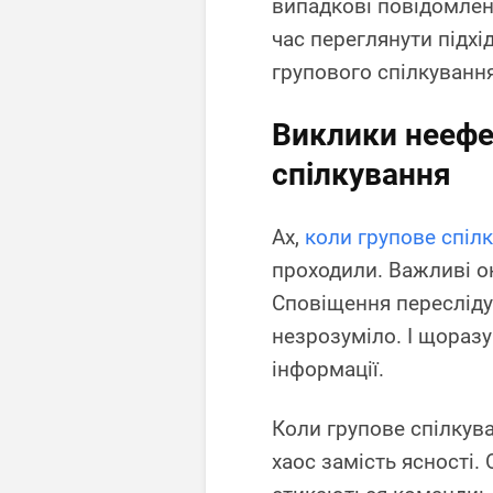
випадкові повідомлен
час переглянути підхі
групового спілкування
Виклики неефе
спілкування
Ах,
коли групове спіл
проходили. Важливі о
Сповіщення переслідую
незрозуміло. І щоразу
інформації.
Коли групове спілкув
хаос замість ясності.