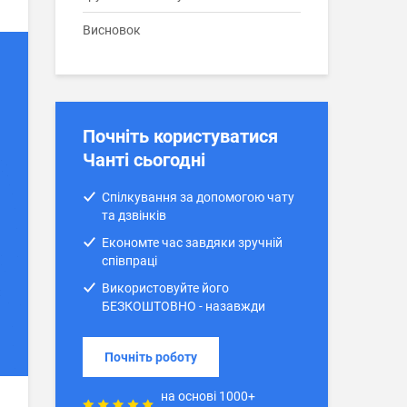
Висновок
Почніть користуватися
Чанті сьогодні
Спілкування за допомогою чату
та дзвінків
Економте час завдяки зручній
співпраці
Використовуйте його
БЕЗКОШТОВНО - назавжди
Почніть роботу
на основі 1000+