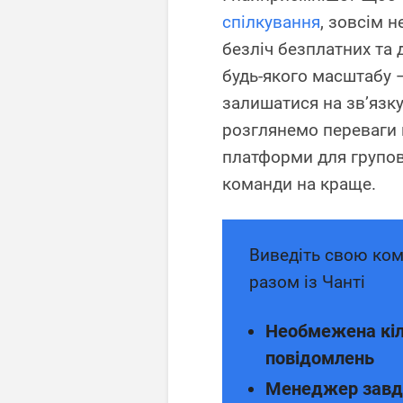
спілкування
, зовсім 
безліч безплатних та 
будь-якого масштабу 
залишатися на зв’язку
розглянемо переваги 
платформи для групови
команди на краще.
Виведіть свою ком
разом із Чанті
Необмежена кіл
повідомлень
Менеджер завд