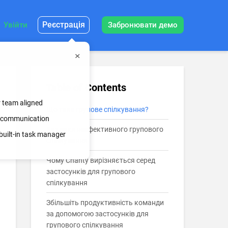
Реєстрація
Увійти
Забронювати демо
Table of Contents
r team aligned
Що таке групове спілкування?
ss communication
Виклики неефективного групового
built-in task manager
спілкування
Чому Chanty вирізняється серед
застосунків для групового
спілкування
Збільшіть продуктивність команди
за допомогою застосунків для
групового спілкування