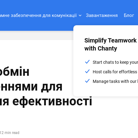
мне забезпечення для комунікації
Завантаження
Блог
Simplify Teamwork
with Chanty
Start chats to keep you
обмін
Host calls for effortle
Manage tasks with our 
еннями для
я ефективності
12 min read