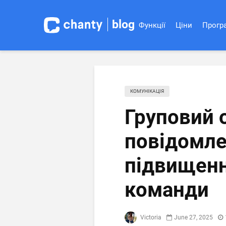
blog
Функції
Ціни
Програ
КОМУНІКАЦІЯ
Груповий 
повідомл
підвищенн
команди
Victoria
June 27, 2025