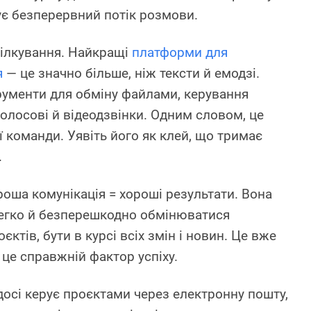
ує безперервний потік розмови.
пілкування. Найкращі
платформи для
я
— це значно більше, ніж тексти й емодзі.
ументи для обміну файлами, керування
олосові й відеодзвінки. Одним словом, це
 команди. Уявіть його як клей, що тримає
.
оша комунікація = хороші результати. Вона
егко й безперешкодно обмінюватися
ктів, бути в курсі всіх змін і новин. Це вже
 це справжній фактор успіху.
досі керує проєктами через електронну пошту,