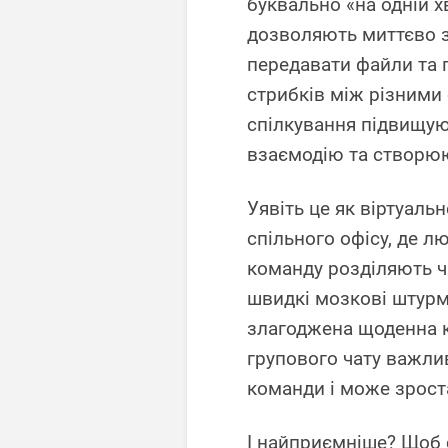
буквально «на одній 
дозволяють миттєво з
передавати файли та 
стрибків між різними
спілкування підвищу
взаємодію та створюю
Уявіть це як віртуаль
спільного офісу, де лю
команду розділяють ча
швидкі мозкові штурми
злагоджена щоденна к
групового чату важлив
команди і може зрост
І найприємніше? Щоб