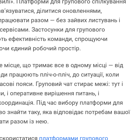
хвилі». Платформи для групового спілкування
в’язуватися, ділитися оновленнями,
працювати разом — без зайвих листувань і
 сервісами. Застосунки для групового
ють ефективність команди, спрощуючи
чи єдиний робочий простір.
не місце, що тримає все в одному місці — від
ди працюють пліч-о-пліч, до ситуації, коли
сові пояси. Груповий чат стирає межі: тут і
, і оперативне вирішення питань, і
оординація. Під час вибору платформи для
о знайти таку, яка відповідає потребам вашої
ати разом із нею.
 скористатися
платформами групового