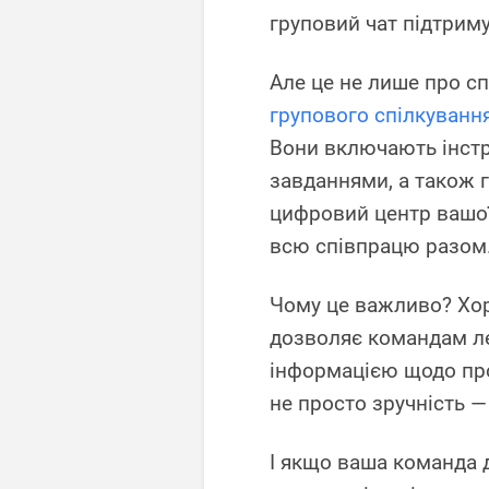
груповий чат підтрим
Але це не лише про с
групового спілкуванн
Вони включають інстр
завданнями, а також г
цифровий центр вашої
всю співпрацю разом
Чому це важливо? Хор
дозволяє командам л
інформацією щодо проє
не просто зручність —
І якщо ваша команда 