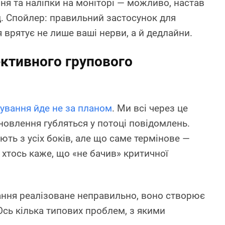
ня та наліпки на моніторі — можливо, настав
д. Спойлер: правильний застосунок для
 врятує не лише ваші нерви, а й дедлайни.
ктивного групового
кування йде не за планом
. Ми всі через це
новлення губляться у потоці повідомлень.
ть з усіх боків, але що саме термінове —
 хтось каже, що «не бачив» критичної
ання реалізоване неправильно, воно створює
 Ось кілька типових проблем, з якими