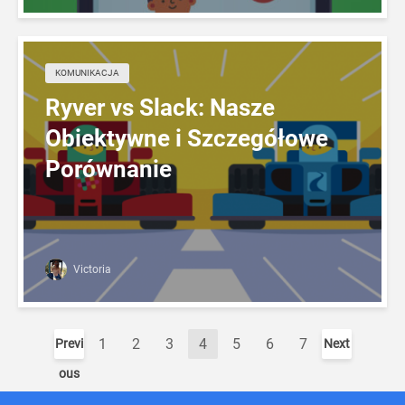
KOMUNIKACJA
Ryver vs Slack: Nasze
Obiektywne i Szczegółowe
Porównanie
Victoria
1
2
3
4
5
6
7
Previ
Next
ous