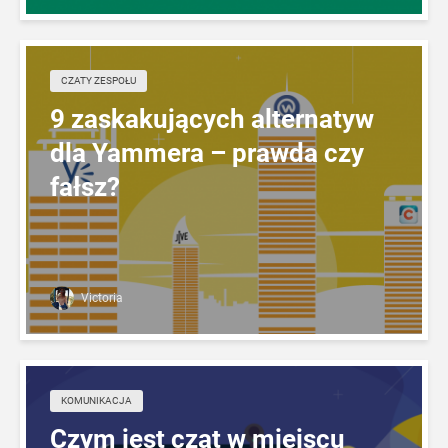
CZATY ZESPOŁU
9 zaskakujących alternatyw
dla Yammera – prawda czy
fałsz?
Victoria
KOMUNIKACJA
Czym jest czat w miejscu