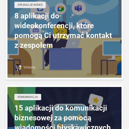
APLIKACJE WIDEO
8 aplikacji do
wideokonferencji, które
pomogą Ci utrzymać kontakt
z zespołem
Victoria
KOMUNIKACJA
15 aplikacji do komunikacji
biznesowej za pomocą
wiadomości błyskawicznych