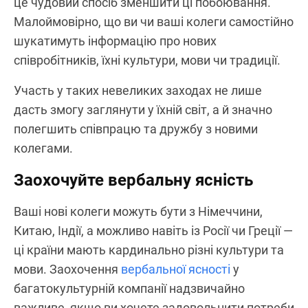
це чудовий спосіб зменшити ці побоювання.
Малоймовірно, що ви чи ваші колеги самостійно
шукатимуть інформацію про нових
співробітників, їхні культури, мови чи традиції.
Участь у таких невеликих заходах не лише
дасть змогу заглянути у їхній світ, а й значно
полегшить співпрацю та дружбу з новими
колегами.
Заохочуйте вербальну ясність
Ваші нові колеги можуть бути з Німеччини,
Китаю, Індії, а можливо навіть із Росії чи Греції —
ці країни мають кардинально різні культури та
мови. Заохочення
вербальної ясності
у
багатокультурній компанії надзвичайно
важливе, якщо ви хочете задовольнити потреби