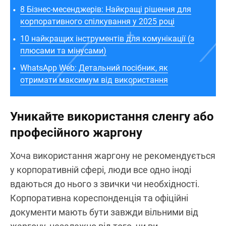
8 Бізнес-месенджерів: Найкращі рішення для
корпоративного спілкування у 2025 році
10 найкращих інструментів для комунікації (з
плюсами та мінусами)
WhatsApp Web: Детальний посібник, як
отримати максимум від використання
Уникайте використання сленгу або
професійного жаргону
Хоча використання жаргону не рекомендується
у корпоративній сфері, люди все одно іноді
вдаються до нього з звички чи необхідності.
Корпоративна кореспонденція та офіційні
документи мають бути завжди вільними від