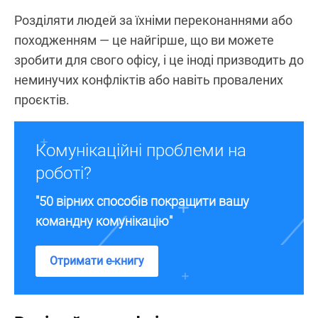
Розділяти людей за їхніми переконаннями або
походженням — це найгірше, що ви можете
зробити для свого офісу, і це іноді призводить до
неминучих конфліктів або навіть провалених
проєктів.
Комунікаційні проблеми на
роботі?
"50 вірних способів покращити вашу
командну комунікацію"
Отримати е-книгу