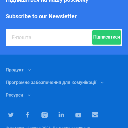
Subscribe to our Newsletter
Підписатися
Продукт
Програмне забезпечення для комунікації
Функції
Ресурси
Чому Чанті?
Внутрішня комунікація
Ціни
Роздрібна торгівля
Центр підтримки
Програмне забезпечення для командної співпраці
Маркетинг
Блог
© Авторські права 2026. Всі права захищено .