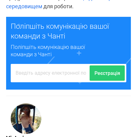
середовищем
для роботи.
Поліпшіть комунікацію вашої
команди з Чанті
Поліпшіть комунікацію вашої
команди з Чанті
Реєстрація