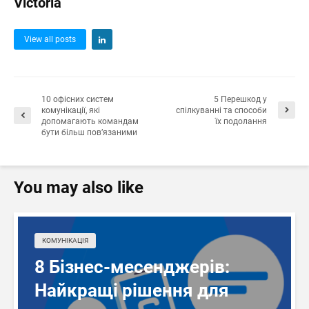
Victoria
View all posts
10 офісних систем
5 Перешкод у
комунікації, які
спілкуванні та способи
допомагають командам
їх подолання
бути більш пов’язаними
You may also like
КОМУНІКАЦІЯ
8 Бізнес-месенджерів:
Найкращі рішення для