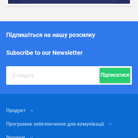
Підпишіться на нашу розсилку
Subscribe to our Newsletter
Підписатися
Продукт
Програмне забезпечення для комунікації
Функції
Ресурси