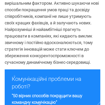
вирішальним фактором. Активно шукаючи нові
способи покращення умов праці та досвіду
співробітників, компанії не лише утримують
своїх кращих фахівців, а й залучають нових.
Найрозумніші й найамбітніші прагнуть
працювати в компаніях, які кидають виклик
звичному і постійно вдосконалюються, тому
стратегія інновацій може стати ключем до
збереження конкурентоспроможності в
сучасному динамічному бізнес-середовищі.
Комунікаційні проблеми на
роботі?
"50 вірних способів покращити вашу
командну комунікацію"