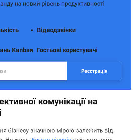
анду на новий рівень продуктивності
ькість
Відеодзвінки
ань Kanban
Гостьові користувачі
Реєстрація
ктивної комунікації на
і
ня бізнесу значною мірою залежить від
ї. На жаль,
багато лідерів
нехтують цим