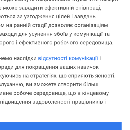
Це може завадити ефективній співпраці,
ться за узгодження цілей і завдань.
 на ранній стадії дозволяє організаціям
аходи для усунення збоїв у комунікації та
орого і ефективного робочого середовища.
янемо наслідки
відсутності комунікації
і
оради для покращення ваших навичок
уючись на стратегіях, що сприяють ясності,
 слуханню, ви зможете створити більш
тивне робоче середовище, що в кінцевому
 підвищення задоволеності працівників і