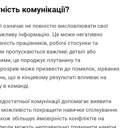
ність комунікації?
ії означає не повністю висловлювати свої
ажливу інформацію. Це може негативно
ність працівників, робочі стосунки та
ли пропускаються важливі деталі або
кими, це породжує плутанину та
 розрив може призвести до помилок, зірваних
нь, що в кінцевому результаті впливає на
у в команді.
едостатньої комунікації допомагає виявити
є можливість покращити навички спілкування.
акож збільшує ймовірність конфліктів на
 люди можуть неправильно тлумачити наміри