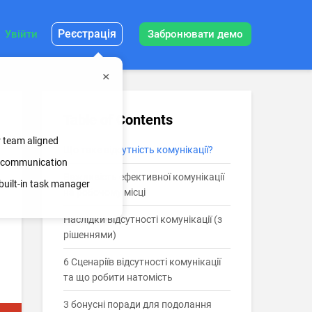
Реєстрація
Увійти
Забронювати демо
Table of Contents
r team aligned
Що таке відсутність комунікації?
ss communication
Важливість ефективної комунікації
built-in task manager
на робочому місці
Наслідки відсутності комунікації (з
рішеннями)
6 Сценаріїв відсутності комунікації
та що робити натомість
3 бонусні поради для подолання