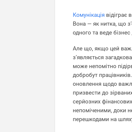
Комунікація
відіграє в
Вона — як нитка, що з
одного та веде бізнес
Але що, якщо цей важ
з’являється загадкова
може непомітно підір
добробут працівників.
оновлення щодо важл
призвести до зірвани
серйозних фінансових
непоміченими, доки не
перешкодами на шляху