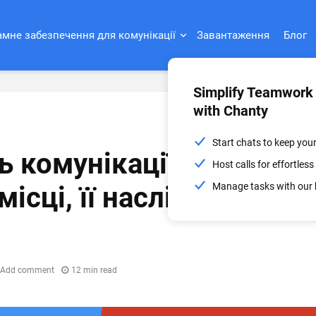
мне забезпечення для комунікації
Завантаження
Блог
Simplify Teamwork
with Chanty
Start chats to keep you
ь комунікації на
Host calls for effortle
Manage tasks with our 
ісці, її наслідки та
Add comment
12 min read