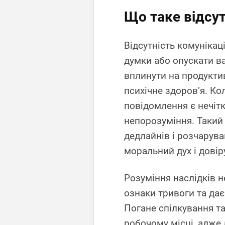
Що таке відсут
Відсутність комунікац
думки або опускати в
вплинути на продуктив
психічне здоров’я. Ко
повідомлення є нечіт
непорозуміння. Такий
дедлайнів і розчарува
моральний дух і довір
Розуміння наслідків н
ознаки тривоги та да
Погане спілкування т
робочому місці, адже