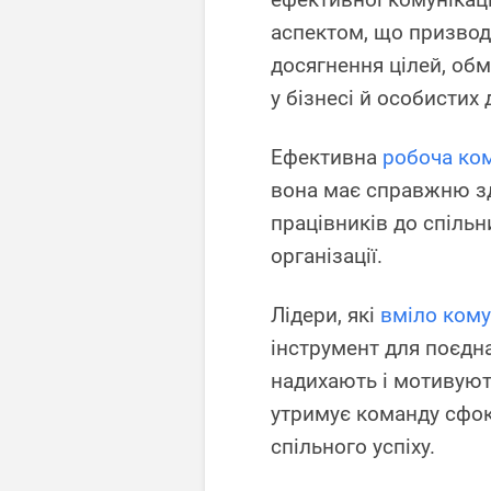
аспектом, що призвод
досягнення цілей, обм
у бізнесі й особистих
Ефективна
робоча ком
вона має справжню зд
працівників до спільн
організації.
Лідери, які
вміло кому
інструмент для поєднан
надихають і мотивують
утримує команду сфок
спільного успіху.