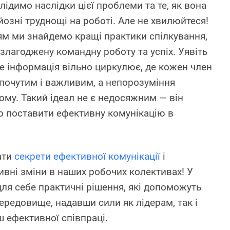
лідимо наслідки цієї проблеми та те, як вона
озні труднощі на роботі. Але не хвилюйтеся!
м ми знайдемо кращі практики спілкування,
, злагоджену командну роботу та успіх. Уявіть
е інформація вільно циркулює, де кожен член
почутим і важливим, а непорозуміння
му. Такий ідеал не є недосяжним — він
о поставити ефективну комунікацію в
ати
секрети ефективної комунікації
і
вні зміни в наших робочих колективах! У
для себе практичні рішення, які допоможуть
ередовище, надавши сили як лідерам, так і
 ефективної співпраці.