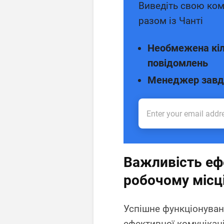
Виведіть свою ком
разом із Чанті
Необмежена кіл
повідомлень
Менеджер завд
Важливість ефе
робочому місц
Успішне функціонуван
ефективної комунікаці