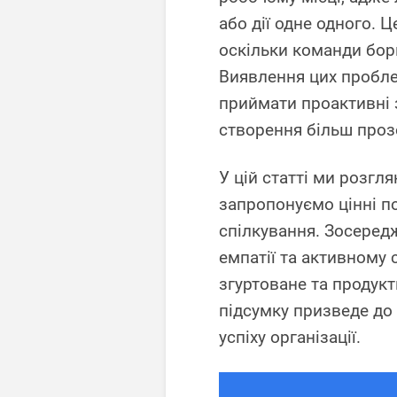
або дії одне одного. 
оскільки команди борю
Виявлення цих проблем
приймати проактивні з
створення більш проз
У цій статті ми розгл
запропонуємо цінні п
спілкування. Зосередж
емпатії та активному
згуртоване та продук
підсумку призведе до
успіху організації.