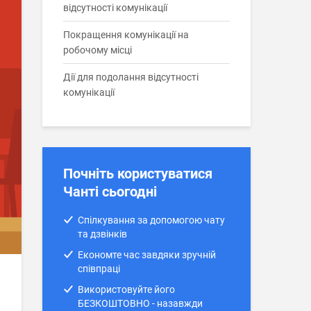
відсутності комунікації
Покращення комунікації на
робочому місці
Дії для подолання відсутності
комунікації
Почніть користуватися
Чанті сьогодні
Спілкування за допомогою чату
та дзвінків
Економте час завдяки зручній
співпраці
Використовуйте його
БЕЗКОШТОВНО - назавжди