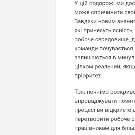
У цій подорожі ми дос
може спричинити серй
Завдяки новим знання
які принесуть ясність
робоче середовище, д
команди почувається 
залишаються в минуло
цілком реальний, якщ
пріоритет.
Тож почнімо розкрив
впроваджувати позити
процесі ви відкриєте 
перетворити робоче с
працівникам для більш