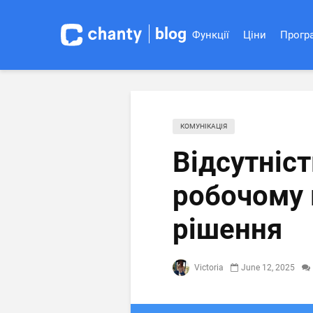
blog
Функції
Ціни
Програ
КОМУНІКАЦІЯ
Відсутніст
робочому м
рішення
Victoria
June 12, 2025