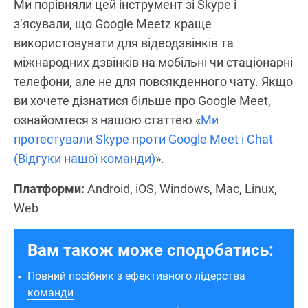
Ми порівняли цей інструмент зі Skype і
з’ясували, що Google Meetz краще
використовувати для відеодзвінків та
міжнародних дзвінків на мобільні чи стаціонарні
телефони, але не для повсякденного чату. Якщо
ви хочете дізнатися більше про Google Meet,
ознайомтеся з нашою статтею «
Ми
протестували Skype проти Google Meet і Chat
(Відгуки нашої команди)
».
Платформи:
Android, iOS, Windows, Mac, Linux,
Web
Вам також може сподобатись:
Повний посібник з ефективного лідерства
команди