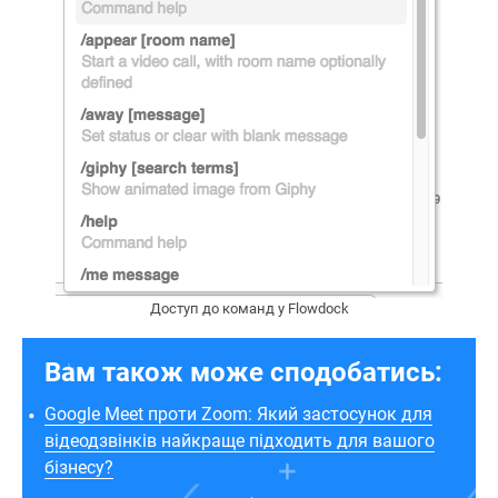
Доступ до команд у Flowdock
Вам також може сподобатись:
Google Meet проти Zoom: Який застосунок для
відеодзвінків найкраще підходить для вашого
бізнесу?