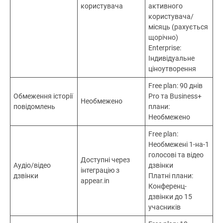
користувача
активного
користувача/
місяць (рахується
щорічно)
Enterprise:
Індивідуальне
ціноутворення
Free plan: 90 днів
Обмеження історії
Pro та Business+
Необмежено
повідомлень
плани:
Необмежено
Free plan:
Необмежені 1-на-1
голосові та відео
Доступні через
Аудіо/відео
дзвінки
інтеграцію з
дзвінки
Платні плани:
appear.in
Конференц-
дзвінки до 15
учасників