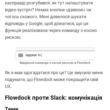
насправді розгубився: як тут налаштувати
відео-зустріч? Немає кнопки «дзвінок» чи
чогось схожого. Мені довелося шукати
відповідь у Google, щоб дізнатися, що ця
функція реалізована через команду з косою
рискою.
Введення команди з косою рискою в Flowdock
Як я мав здогадатися про це? Це змусило мене
подумати, що Flowdock може покращити свій
UX.
Flowdock проти Slack: комунікація
Теми