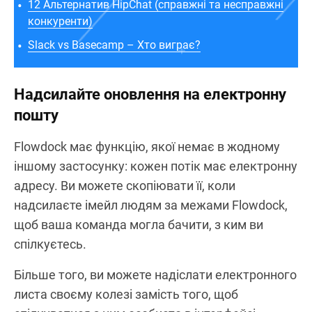
12 Альтернатив HipChat (справжні та несправжні
конкуренти)
Slack vs Basecamp – Хто виграє?
Надсилайте оновлення на електронну
пошту
Flowdock має функцію, якої немає в жодному
іншому застосунку: кожен потік має електронну
адресу. Ви можете скопіювати її, коли
надсилаєте імейл людям за межами Flowdock,
щоб ваша команда могла бачити, з ким ви
спілкуєтесь.
Більше того, ви можете надіслати електронного
листа своєму колезі замість того, щоб