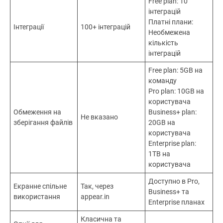
Free plan: 10
інтеграцій
Платні плани:
Інтеграції
100+ інтеграцій
Необмежена
кількість
інтеграцій
Free plan: 5GB на
команду
Pro plan: 10GB на
користувача
Обмеження на
Business+ plan:
Не вказано
зберігання файлів
20GB на
користувача
Enterprise plan:
1TB на
користувача
Доступно в Pro,
Екранне спільне
Так, через
Business+ та
використання
appear.in
Enterprise планах
Класична та