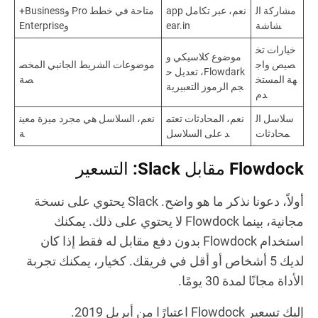
مشاركة ال
نعم، عبر تكامل app
متاحة في خطط Pro وBusiness+
شاشة
ear.in
وEnterprise
خيارات تخ
موضوع كلاسيكي و
صيص واج
موضوعات الشريط الجانبي المخص
Flowdark، تعديل ح
هة المستخ
صة
جم الرموز التعبيرية
دم
سلاسل ال
نعم، المحادثات تعتم
نعم، السلاسل هي مجرد ميزة معين
محادثات
د على السلاسل
ة
Flowdock مقابل Slack: التسعير
أولاً، دعونا نذكر ما هو واضح. Slack يحتوي على نسخة
مجانية، بينما Flowdock لا يحتوي على ذلك. يمكنك
استخدام Flowdock بدون دفع مقابل له فقط إذا كان
لديك 5 أشخاص أو أقل في فريقك. كخيار، يمكنك تجربة
الأداة مجانًا لمدة 30 يومًا.
إليك تسعير Flowdock اعتبارًا من أبريل 2019.