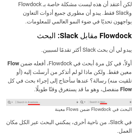
لكن أعتقد أن هذه ليست مشكلة خاصة بـ Flowdock
وSlack فقط. يبدو أن مطوري جميع أدوات التعاون
يواجهون تحديًا في ضوء النمو العالمي للمعلومات.
Flowdock مقابل Slack: البحث
يبدو لي أن بحث Slack أكثر تقدمًا لسببين.
أولاً، في كل مرة أبحث في Flowdock، أفعله ضمن
Flow
معين فقط. ولكن ماذا لو لم أتذكر من أرسلت إليه (أو
تلقيت منه) رسالة؟ عندها سأحتاج إلى إجراء بحث في كل
Flow
منفصل، وهو ما قد يستغرق وقتًا طويلًا.
البحث في Flowdock ضمن Flows معينة
في Slack، من ناحية أخرى، يمكنني البحث عبر الكل مكان
العمل.