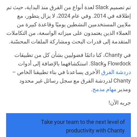
تم تصميم Slack لعدة أنواع من الفرق منذ البداية، حيث تم
إطلاقه في 2014. وفي عام 2024، لا يزال يتطور، مع
ملايين المستخدمين النشطين يوميًا وقاعدة كبيرة من
العملاء الذين يعتمدون على ميزاته الواسعة، من التكاملات
المتقدمة إلى قدرات البحث ومشاركة الملفات المحسّنة.
في Chanty، كنا دائمًا فضوليين بشأن كل من تطبيقات
Flowdock وSlack. استكشافهما بالإضافة إلى أدوات
دردشة الفرق
الأخرى يساعدنا في بناء تطبيقنا الخاص –
Chanty لدردشة الفرق مع سجل رسائل غير محدود
ومدير
مهام مدمج
.
جربه الآن!
Take your team to the next level of
productivity with Chanty