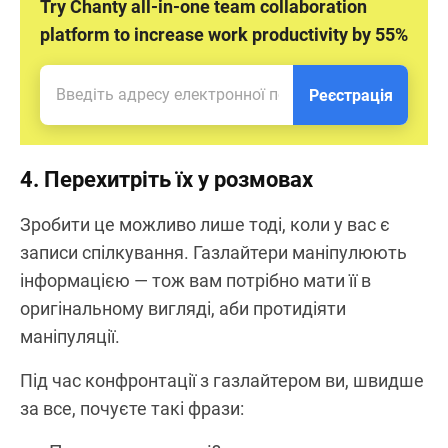
Try Chanty all-in-one team collaboration
platform to increase work productivity by 55%
Реєстрація
4. Перехитріть їх у розмовах
Зробити це можливо лише тоді, коли у вас є
записи спілкування. Газлайтери маніпулюють
інформацією — тож вам потрібно мати її в
оригінальному вигляді, аби протидіяти
маніпуляції.
Під час конфронтації з газлайтером ви, швидше
за все, почуєте такі фрази: