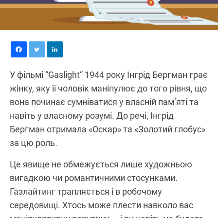
У фільмі “Gaslight” 1944 року Інгрід Бергман грає
жінку, яку її чоловік маніпулює до того рівня, що
вона починає сумніватися у власній пам’яті та
навіть у власному розумі. До речі, Інгрід
Бергман отримала «Оскар» та «Золотий глобус»
за цю роль.
Це явище не обмежується лише художньою
вигадкою чи романтичними стосунками.
Газлайтинг трапляється і в робочому
середовищі. Хтось може плести навколо вас