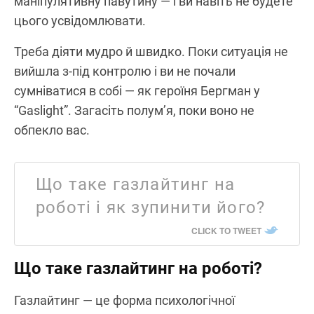
маніпулятивну павутину — і ви навіть не будете
цього усвідомлювати.
Треба діяти мудро й швидко. Поки ситуація не
вийшла з-під контролю і ви не почали
сумніватися в собі — як героїня Бергман у
“Gaslight”. Загасіть полум’я, поки воно не
обпекло вас.
Що таке газлайтинг на
роботі і як зупинити його?
CLICK TO TWEET
Що таке газлайтинг на роботі?
Газлайтинг — це форма психологічної