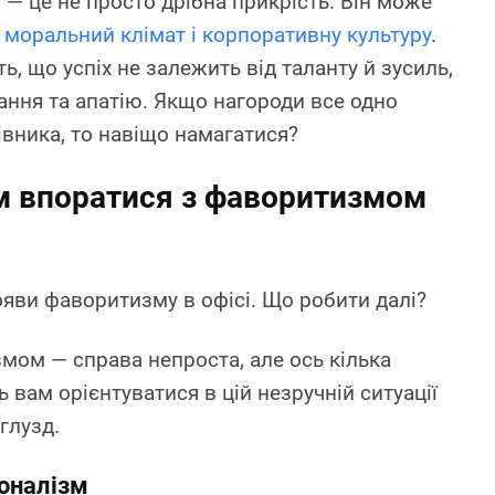
— це не просто дрібна прикрість. Він може
а
моральний клімат і корпоративну культуру
.
ь, що успіх не залежить від таланту й зусиль,
ання та апатію. Якщо нагороди все одно
івника, то навіщо намагатися?
м впоратися з фаворитизмом
ояви фаворитизму в офісі. Що робити далі?
мом — справа непроста, але ось кілька
ь вам орієнтуватися в цій незручній ситуації
глузд.
іоналізм