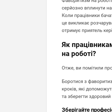
Фаворитизм на роботі 
серйозно вплинути н
Коли працівники бачат
це викликає розчарув
отримує приятель кер
Як працівника
на роботі?
Отже, ви помітили пр
Боротися з фаворитиз
кроків, які допоможут
та зберегти здоровий 
Зберігайте профес