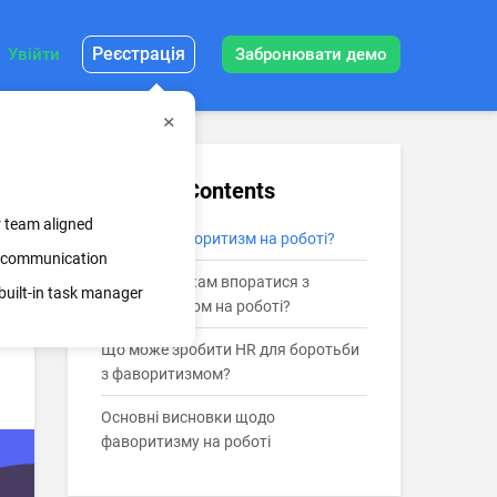
Реєстрація
Увійти
Забронювати демо
Table of Contents
r team aligned
Що таке фаворитизм на роботі?
ss communication
Як працівникам впоратися з
built-in task manager
фаворитизмом на роботі?
Що може зробити HR для боротьби
з фаворитизмом?
Основні висновки щодо
фаворитизму на роботі