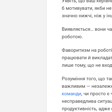
Уявіть, що ваш керів
б мотивувати, якби не
значно нижчі, ніж у і
Виявляється… вони ча
роботою.
Фаворитизм на роботі
працювати й викладати
лише тому, що не вхо
Розуміння того, що т
важливим — незалежно
команди
, чи просто є
несправедлива ситуац
продуктивність, адже 