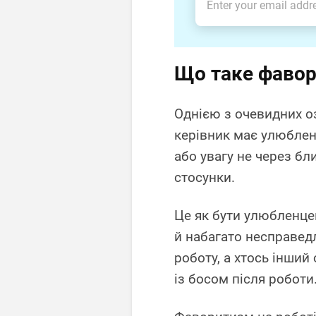
Що таке фавор
Однією з очевидних оз
керівник має улюбленц
або увагу не через бли
стосунки.
Це як бути улюбленце
й набагато несправед
роботу, а хтось інший
із босом після роботи