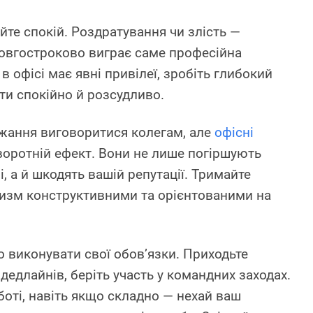
те спокій. Роздратування чи злість —
 довгостроково виграє саме професійна
в офісі має явні привілеї, зробіть глибокий
яти спокійно й розсудливо.
жання виговоритися колегам, але
офісні
оротній ефект. Вони не лише погіршують
, а й шкодять вашій репутації. Тримайте
изм конструктивними та орієнтованими на
 виконувати свої обов’язки. Приходьте
дедлайнів, беріть участь у командних заходах.
боті, навіть якщо складно — нехай ваш