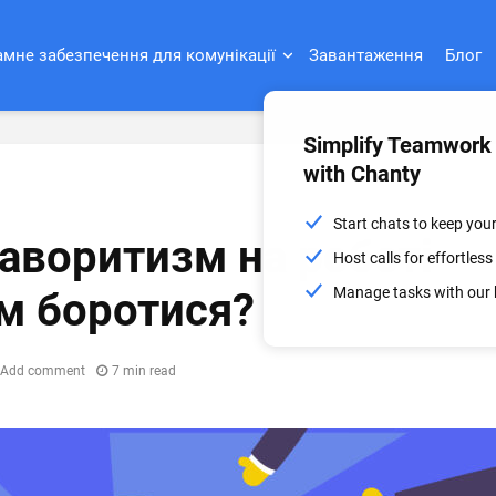
мне забезпечення для комунікації
Завантаження
Блог
Simplify Teamwork
with Chanty
Start chats to keep you
аворитизм на роботі
Host calls for effortle
Manage tasks with our 
им боротися?
Add comment
7 min read