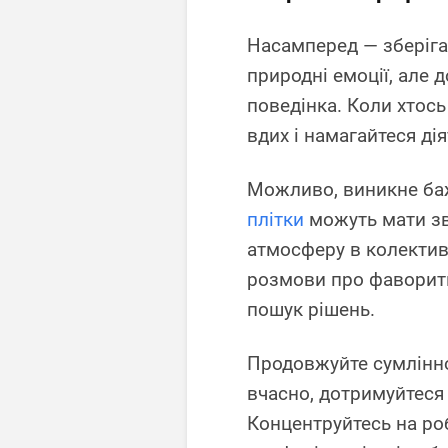
Насамперед — зберігай
природні емоції, але
поведінка. Коли хтось 
вдих і намагайтеся ді
Можливо, виникне ба
плітки
можуть мати зв
атмосферу в колективі
розмови про фаворит
пошук рішень.
Продовжуйте сумлінно
вчасно, дотримуйтеся 
Концентруйтесь на ро