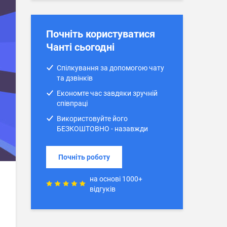
Почніть користуватися
Чанті сьогодні
Спілкування за допомогою чату
та дзвінків
Економте час завдяки зручній
співпраці
Використовуйте його
БЕЗКОШТОВНО - назавжди
Почніть роботу
на основі 1000+
відгуків