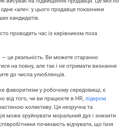
ник висуває на підвищення продавця. Це могло
 одне «але»: у цього продавця показники
нших кандидатів.
сто проводять час із керівником поза
 — це реальність. Ви можете старанно
ся на повну, але так і не отримати визнання
дите до числа улюбленців.
аке фаворитизм у робочому середовищі, є
 від того, чи ви працюєте в HR,
лідером
 частиною колективу. Ця незручна та
ія може зруйнувати моральний дух і знизити
співробітники починають відчувати, що їхня