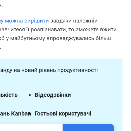
я.
у можна вирішити
завдяки належній
навчитеся її розпізнавати, то зможете вжити
щоб у майбутньому впроваджувались більш
.
анду на новий рівень продуктивності
ькість
Відеодзвінки
ань Kanban
Гостьові користувачі