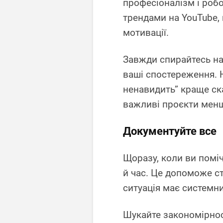
професіоналізм і робо
трендами на YouTube,
мотивації.
Завжди спирайтесь на
ваші спостереження. 
ненавидить” краще ск
важливі проєкти менш
Документуйте все
Щоразу, коли ви поміч
й час. Це допоможе с
ситуація має системни
Шукайте закономірнос