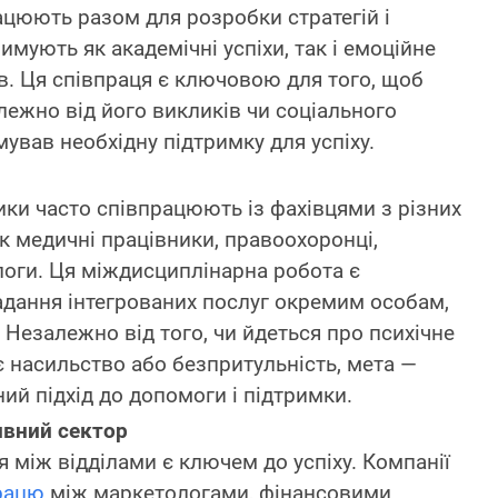
рацюють разом для розробки стратегій і
римують як академічні успіхи, так і емоційне
в. Ця співпраця є ключовою для того, щоб
лежно від його викликів чи соціального
ував необхідну підтримку для успіху.
ики часто співпрацюють із фахівцями з різних
як медичні працівники, правоохоронці,
логи. Ця міждисциплінарна робота є
адання інтегрованих послуг окремим особам,
. Незалежно від того, чи йдеться про психічне
 насильство або безпритульність, мета —
ний підхід до допомоги і підтримки.
ивний сектор
я між відділами є ключем до успіху. Компанії
рацю
між маркетологами, фінансовими