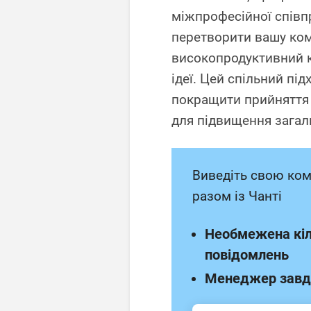
міжпрофесійної співп
перетворити вашу ком
високопродуктивний к
ідеї. Цей спільний пі
покращити прийняття 
для підвищення загал
Виведіть свою ком
разом із Чанті
Необмежена кіл
повідомлень
Менеджер завд