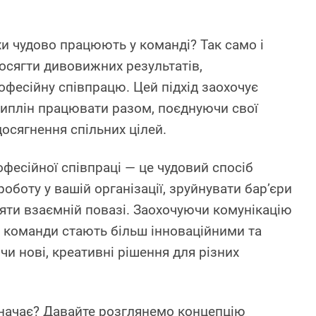
хи чудово працюють у команді? Так само і
сягти дивовижних результатів,
есійну співпрацю. Цей підхід заохочує
сциплін працювати разом, поєднуючи свої
досягнення спільних цілей.
есійної співпраці — це чудовий спосіб
боту у вашій організації, зруйнувати бар’єри
ияти взаємній повазі. Заохочуючи комунікацію
 команди стають більш інноваційними та
и нові, креативні рішення для різних
значає? Давайте розглянемо концепцію