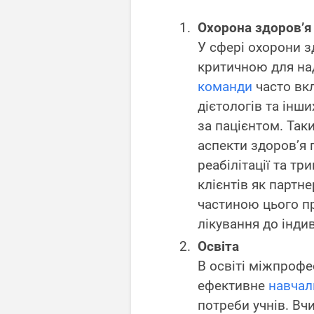
Охорона здоров’я
У сфері охорони з
критичною для на
команди
часто вкл
дієтологів та інш
за пацієнтом. Таки
аспекти здоров’я 
реабілітації та тр
клієнтів як партне
частиною цього пр
лікування до інди
Освіта
В освіті міжпроф
ефективне
навчал
потреби учнів. Вчи