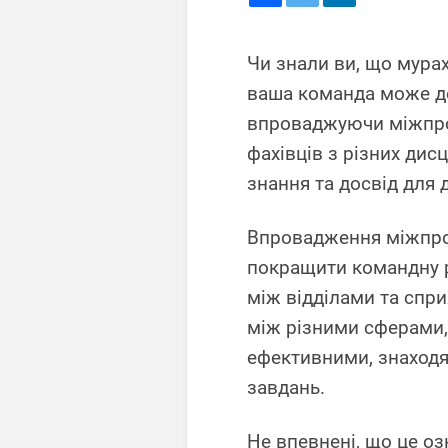
Чи знали ви, що мура
ваша команда може до
впроваджуючи міжпроф
фахівців з різних ди
знання та досвід для 
Впровадження міжпроф
покращити командну ро
між відділами та спр
між різними сферами,
ефективними, знаходяч
завдань.
Не впевнені, що це о