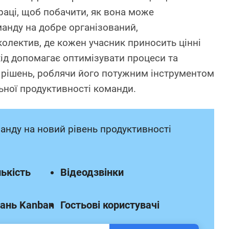
раці, щоб побачити, як вона може
анду на добре організований,
олектив, де кожен учасник приносить цінні
дхід допомагає оптимізувати процеси та
рішень, роблячи його потужним інструментом
ьної продуктивності команди.
анду на новий рівень продуктивності
ькість
Відеодзвінки
ань Kanban
Гостьові користувачі