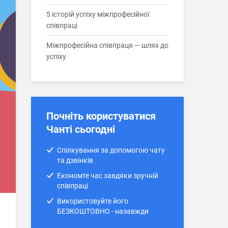
5 історій успіху міжпрофесійної
співпраці
Міжпрофесійна співпраця — шлях до
успіху
Почніть користуватися
Чанті сьогодні
Спілкування за допомогою чату
та дзвінків
Економте час завдяки зручній
співпраці
Використовуйте його
БЕЗКОШТОВНО - назавжди