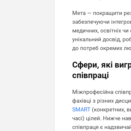
Мета — покращити резу
забезпечуючи інтегров
медичних, освітніх ч
унікальний досвід, р
до потреб окремих лю
Сфери, які виг
співпраці
Міжпрофесійна співпра
фахівці з різних дис
SMART
(конкретних, в
часі) цілей. Нижче на
співпраця є надзвич