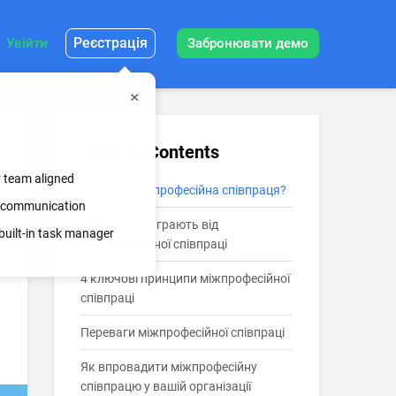
Реєстрація
Увійти
Забронювати демо
Table of Contents
r team aligned
Що таке міжпрофесійна співпраця?
ss communication
Сфери, які виграють від
built-in task manager
міжпрофесійної співпраці
4 ключові принципи міжпрофесійної
співпраці
Переваги міжпрофесійної співпраці
Як впровадити міжпрофесійну
співпрацю у вашій організації