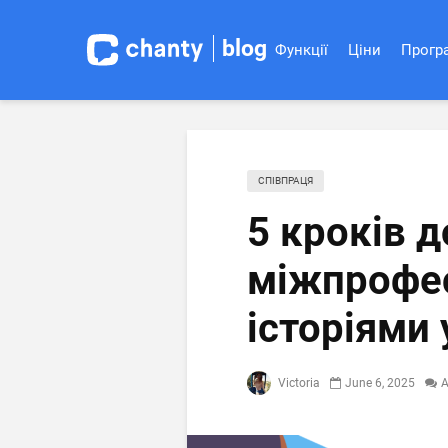
blog
Функції
Ціни
Програ
СПІВПРАЦЯ
5 кроків 
міжпрофесі
історіями 
Victoria
June 6, 2025
A