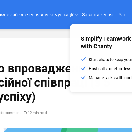
мне забезпечення для комунікації
Завантаження
Блог
Simplify Teamwork
with Chanty
Start chats to keep you
до впровадження
Host calls for effortle
Manage tasks with our 
йної співпраці (з 5
успіху)
dd comment
12 min read