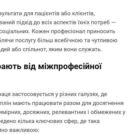
льтати для пацієнтів або клієнтів,
аний підхід до всіх аспектів їхніх потреб —
и соціальних. Кожен професіонал приносить
облячи послугу більш всебічною та чутливою
дей або спільнот, яким вони служать.
рають від міжпрофесійної
ця застосовується у різних галузях, де
циплін мають працювати разом для досягнення
имірних, досяжних, релевантних і обмежених у
ведено кілька ключових сфер, де така
айно важливою: