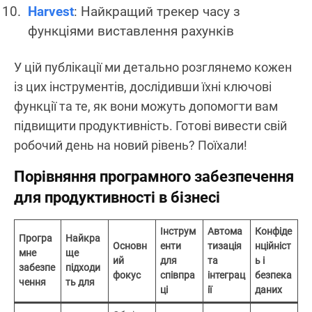
Harvest
: Найкращий трекер часу з
функціями виставлення рахунків
У цій публікації ми детально розглянемо кожен
із цих інструментів, дослідивши їхні ключові
функції та те, як вони можуть допомогти вам
підвищити продуктивність. Готові вивести свій
робочий день на новий рівень? Поїхали!
Порівняння програмного забезпечення
для продуктивності в бізнесі
Інструм
Автома
Конфіде
Програ
Найкра
Основн
енти
тизація
нційніст
мне
ще
ий
для
та
ь і
забезпе
підходи
фокус
співпра
інтеграц
безпека
чення
ть для
ці
ії
даних