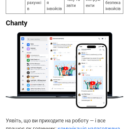
рахункі
я
безпека
звіти
енти
в
інвойсів
інвойсів
Chanty
Уявіть, що ви приходите на роботу — і все
працює як годинник:
комунікація налагоджена
,