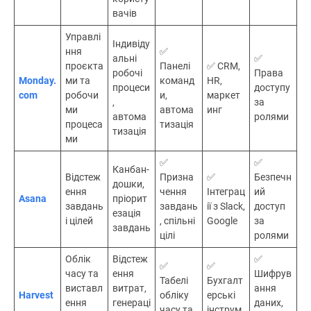
вачів
Управлі
Індивіду
ння
✅
альні
✅
проєкта
Панелі
✅ CRM,
робочі
Права
Monday.
ми та
команд
HR,
процеси
доступу
com
робочи
и,
маркет
,
за
ми
автома
инг
автома
ролями
процеса
тизація
тизація
ми
✅
✅
Канбан-
Відстеж
Призна
✅
Безпечн
дошки,
ення
чення
Інтеграц
ий
Asana
пріорит
завдань
завдань
ії з Slack,
доступ
езація
і цілей
, спільні
Google
за
завдань
цілі
ролями
Облік
Відстеж
✅
✅
✅
часу та
ення
Шифрув
Табелі
Бухгалт
виставл
витрат,
ання
Harvest
обліку
ерські
ення
генераці
даних,
часу та
інструм