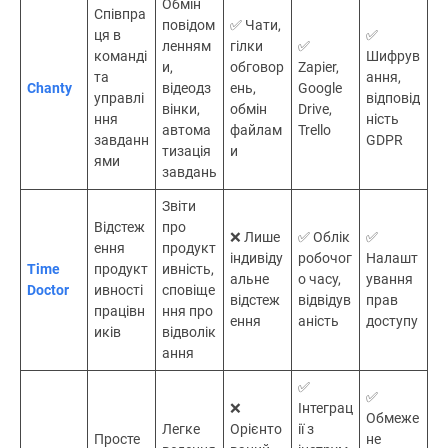
Обмін
Співпра
повідом
✅ Чати,
ця в
✅
ленням
гілки
✅
команді
Шифрув
и,
обговор
Zapier,
та
ання,
Chanty
відеодз
ень,
Google
управлі
відповід
вінки,
обмін
Drive,
ння
ність
автома
файлам
Trello
завданн
GDPR
тизація
и
ями
завдань
Звіти
Відстеж
про
❌ Лише
✅ Облік
✅
ення
продукт
індивіду
робочог
Налашт
Time
продукт
ивність,
альне
о часу,
ування
Doctor
ивності
сповіще
відстеж
відвідув
прав
працівн
ння про
ення
аність
доступу
иків
відволік
ання
✅
✅
❌
Інтеграц
Обмеже
Легке
Орієнто
ії з
Просте
не