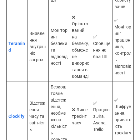
вачів
❌
✅
Орієнто
Монітор
Монітор
ваний
Виявле
инг
инг
на
✅
ння
працівн
Teramin
безпеки
безпеку,
Сповіще
внутріш
иків,
d
та
обмеже
ння на
ніх
контрол
відповід
не
базі ШІ
загроз
ь
ності
викорис
відповід
тання в
ності
команді
Безкош
товне
відстеж
✅
Відстеж
✅
ення,
Шифрув
ення
❌ Лише
Працює
необме
ання,
Clockify
часу та
трекінг
з Jira,
жена
приватн
звітніст
часу
Asana,
кількіст
ість
ь
Trello
ь
трекінгу
користу