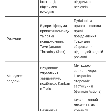
інтеграції;
підтримка
підтримка
вебхуків
вебхуків
Публічні та
Відкриті форуми,
приватні канали,
приватні команди
прямі
та прямі
повідомлення.
Розмови
повідомлення.
Треди для
Теми (аналог
збереження
Threads у Slack)
відповідей в одній
розмові
Менеджер
Вбудоване
завдань через
управління
Менеджер
інтеграцію
завданнями,
завдань
сторонніх
подібне до Kanban
застосунків
в Trello
(функція Actions)
Безкоштовний
план: 5 ГБ на
Безлімітне
команду