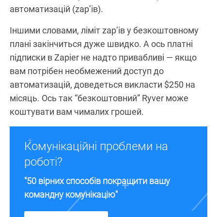
автоматизацій (zap’ів).
Іншими словами, ліміт zap’ів у безкоштовному
плані закінчиться дуже швидко. А ось платні
підписки в Zapier не надто привабливі — якщо
вам потрібен необмежений доступ до
автоматизацій, доведеться викласти $250 на
місяць. Ось так “безкоштовний” Ryver може
коштувати вам чималих грошей.
Комунікаційні проблеми на
роботі?
"50 вірних способів покращити вашу
командну комунікацію"