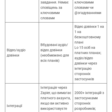
завдання. Немає
ключовими
сповіщень за
словами чи
ключовими
@згадуваннями
словами
Відео дзвінки 1 на
1 на
безкоштовному
плані
Вбудовані аудіо/
Lо 15 осіб на
Відео/аудіо
відео дзвінки
платних планах;
дзвінки
(необмежено для
аудіо/відео
всіх планів)
дзвінки через
інтеграцію
сторонніх
застосунків
Інтеграція через
Zapier, що вимагає
2000+ інтеграцій з
платного акаунта,
застосунками
якщо ви активно
сторонніх
Інтеграції
використовуєте
розробників;