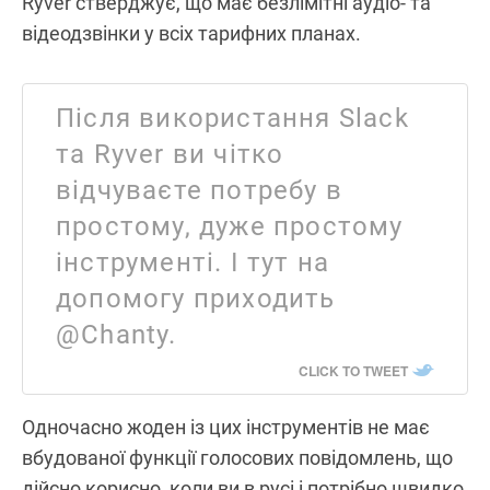
Ryver стверджує, що має безлімітні аудіо- та
відеодзвінки у всіх тарифних планах.
Після використання Slack
та Ryver ви чітко
відчуваєте потребу в
простому, дуже простому
інструменті. І тут на
допомогу приходить
@Chanty.
CLICK TO TWEET
Одночасно жоден із цих інструментів не має
вбудованої функції голосових повідомлень, що
дійсно корисно, коли ви в русі і потрібно швидко