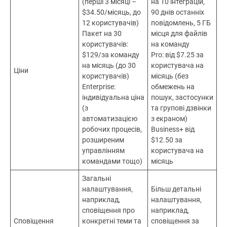
(перші 3 місяці –
на 10 інтеграцій,
$34.50/місяць, до
90 днів останніх
12 користувачів)
повідомлень, 5 ГБ
Пакет на 30
місця для файлів
користувачів:
на команду
$129/за команду
Pro: від $7.25 за
на місяць (до 30
користувача на
Ціни
користувачів)
місяць (без
Enterprise:
обмежень на
індивідуальна ціна
пошук, застосунки
(з
та групові дзвінки
автоматизацією
з екраном)
робочих процесів,
Business+ від
розширеним
$12.50 за
управлінням
користувача на
командами тощо)
місяць
Загальні
налаштування,
Більш детальні
наприклад,
налаштування,
сповіщення про
наприклад,
Сповіщення
конкретні теми та
сповіщення за