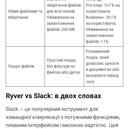
зберігання файлів
Pro план: 10 ГБ на
Обмін файлами та
для всіх планів.
користувача
зберігання
Обмеження на
Business+: 20 ГБ
завантаження
на користувача.
файлів: 200 МБ
Обмеження на
завантаження
файлів: 1 ГБ
Розширений
пошук, який
Простий пошук,
дозволяє шукати
Пошук файлів
без фільтрів по
в документах або
файлах або датах
вказувати період
часу
Ryver vs Slack: в двох словах
Slack — це популярний інструмент для
командної комунікації з потужними функціями,
плавним інтерфейсом і високою вартістю. Цей